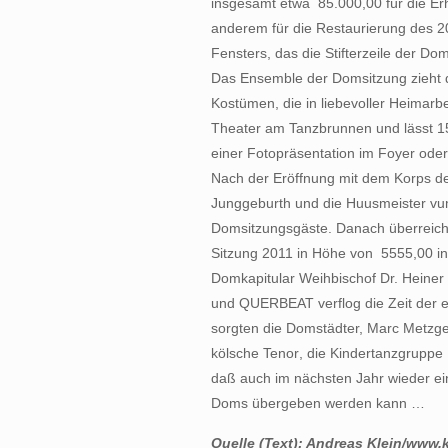
insgesamt etwa  85.000,00 für die 
anderem für die Restaurierung des 2
Fensters, das die Stifterzeile der Dom
Das Ensemble der Domsitzung zieht d
Kostümen, die in liebevoller Heimarbe
Theater am Tanzbrunnen und lässt 1
einer Fotopräsentation im Foyer oder
Nach der Eröffnung mit dem Korps de
Junggeburth und die Huusmeister vu
Domsitzungsgäste. Danach überreich
Sitzung 2011 in Höhe von  5555,00 i
Domkapitular Weihbischof Dr. Heiner 
und QUERBEAT verflog die Zeit der e
sorgten die Domstädter, Marc Metzger 
kölsche Tenor, die Kindertanzgruppe 
daß auch im nächsten Jahr wieder e
Doms übergeben werden kann …
Quelle (Text): Andreas Klein/www.