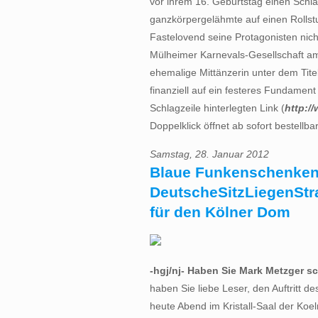
vor ihrem 16. Geburtstag einen Schlaga
ganzkörpergelähmte auf einen Rollst
Fastelovend seine Protagonisten nicht
Mülheimer Karnevals-Gesellschaft am 
ehemalige Mittänzerin unter dem Titel
finanziell auf ein festeres Fundament 
Schlagzeile hinterlegten Link (
http:/
Doppelklick öffnet ab sofort bestellbar
Samstag, 28. Januar 2012
Blaue Funkenschenken
DeutscheSitzLiegenSt
für den Kölner Dom
-hgj/nj- Haben Sie Mark Metzger 
haben Sie liebe Leser, den Auftritt d
heute Abend im Kristall-Saal der Koe