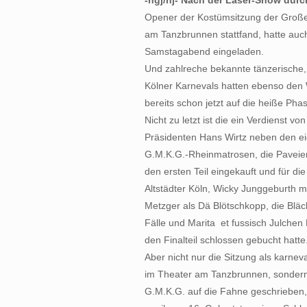
-hgj/nj- Nach der Laser-Show durc
Opener der Kostümsitzung der Große
am Tanzbrunnen stattfand, hatte auc
Samstagabend eingeladen.
Und zahlreche bekannte tänzerische,
Kölner Karnevals hatten ebenso den
bereits schon jetzt auf die heiße Ph
Nicht zu letzt ist die ein Verdienst vo
Präsidenten Hans Wirtz neben den ei
G.M.K.G.-Rheinmatrosen, die Paveier
den ersten Teil eingekauft und für di
Altstädter Köln, Wicky Junggeburth m
Metzger als Dä Blötschkopp, die Bläc
Fälle und Marita  et fussisch Julche
den Finalteil schlossen gebucht hatte
Aber nicht nur die Sitzung als karneva
im Theater am Tanzbrunnen, sondern 
G.M.K.G. auf die Fahne geschrieben, i