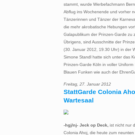
stammt, wurde Werbefachmann Bernd
Abflug ins Wochenende und vorher noc
Tänzerinnen und Tänzer der Karnevalsges
die mehr akrobatische Hebungen vorfü
Galapublikum der Prinzen-Garde zu z
Übrigens, sind Ausschnitte der Pri
(30. Januar 2012, 19.30 Uhr) in der
Simone Standl hatte sich unter das K
Prinzen-Garde Köln in voller Uniform
Blauen Funken wie auch der EhrenGar
Freitag, 27. Januar 2012
StattGarde Colonia Aho
Wartesaal
-hgj/nj- Jeck op Deck,
ist nicht nur 
Colonia Ahoj, die heute zum neunten 