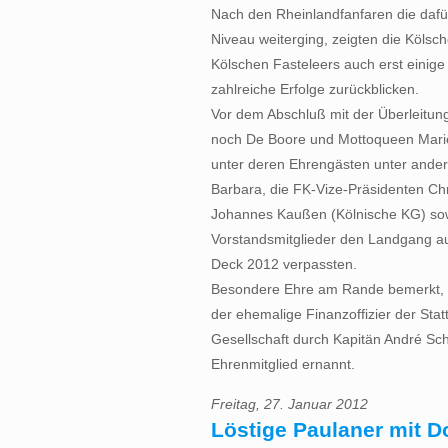
Nach den Rheinlandfanfaren die daf
Niveau weiterging, zeigten die Kölsc
Kölschen Fasteleers auch erst einig
zahlreiche Erfolge zurückblicken.
Vor dem Abschluß mit der Überleitun
noch De Boore und Mottoqueen Marie
unter deren Ehrengästen unter ander
Barbara, die FK-Vize-Präsidenten Chr
Johannes Kaußen (Kölnische KG) sowi
Vorstandsmitglieder den Landgang a
Deck 2012 verpassten.
Besondere Ehre am Rande bemerkt, a
der ehemalige Finanzoffizier der Sta
Gesellschaft durch Kapitän André Sch
Ehrenmitglied ernannt.
Freitag, 27. Januar 2012
Löstige Paulaner mit D