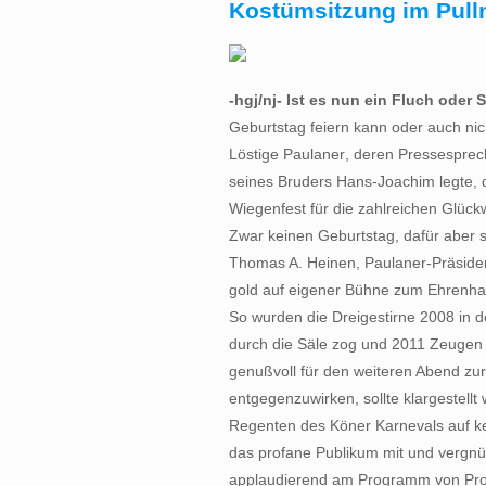
Kostümsitzung im Pul
-hgj/nj- Ist es nun ein Fluch oder 
Geburtstag feiern kann oder auch nic
Löstige Paulaner, deren Pressespre
seines Bruders Hans-Joachim legte, d
Wiegenfest für die zahlreichen Glück
Zwar keinen Geburtstag, dafür aber s
Thomas A. Heinen, Paulaner-Präsident
gold auf eigener Bühne zum Ehrenh
So wurden die Dreigestirne 2008 in d
durch die Säle zog und 2011 Zeugen 
genußvoll für den weiteren Abend zu
entgegenzuwirken, sollte klargestell
Regenten des Köner Karnevals auf kei
das profane Publikum mit und vergnü
applaudierend am Programm von Pro