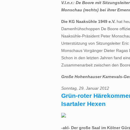
V.l.n.r.: De Boore mit Sitzungsleite
Monschau (rechts) bei ihrer Ernen
Die KG Naaksühle 1949 e.V.
hat heu
Damenfrühschoppen De Boore offizie
Naaksühle-Präsident Peter Monschau
Unterstützung von Sitzungsleiter Eric 
Monschaus Vorgänger Dieter Ragas D
Schon in den letzten Jahren fand ein
Zusammenarbeit zwischen den Boore
Große Hohenhauser Karnevals-Gese
Sonntag, 29. Januar 2012
Grün-roter Härekommers
Isartaler Hexen
-akl- Der große Saal im Kölner Gür