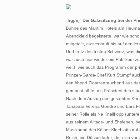
-hgj/nj- Die Galasitzung bei der P
Bühne des Maritim Hotels am Heumark
Abendkleid begeisterte, war wie sch
mitgeteilt, ausverkauft bis auf den let
Und trotz des tristen Schwarz, was die
war auch hier wieder ein Publikum zu 
weiß, wie auch das Programm der prin
Prinzen-Garde-Chef Kurt Stumpf auch 
den Abend Zigarrenrauchend aus dem 
gemacht hätte, als Präsident des sta
Nach dem Aufzug des gesamten Korps 
Tanzpaar Verena Gondro und Lars Fröhl
seiner Rolle als Ne Knallkopp (unter
aus seinem Alltags- und Eheleben, bev
Musikband des Kölner Kleeblatts auf
Reich, ein Düsseldorfer, der sich vor