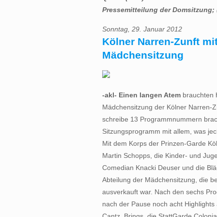
Pressemitteilung der Domsitzung; 
Sonntag, 29. Januar 2012
Kölner Narren-Zunft mit
Mädchensitzung
-akl- Einen langen Atem
brauchten h
Mädchensitzung der Kölner Narren-Zu
schreibe 13 Programmnummern bracht
Sitzungsprogramm mit allem, was jec
Mit dem Korps der Prinzen-Garde Köln
Martin Schopps, die Kinder- und Jug
Comedian Knacki Deuser und die Bläc
Abteilung der Mädchensitzung, die b
ausverkauft war. Nach den sechs Pr
nach der Pause noch acht Highlights a
Cantz, Brings, die StattGarde Coloni