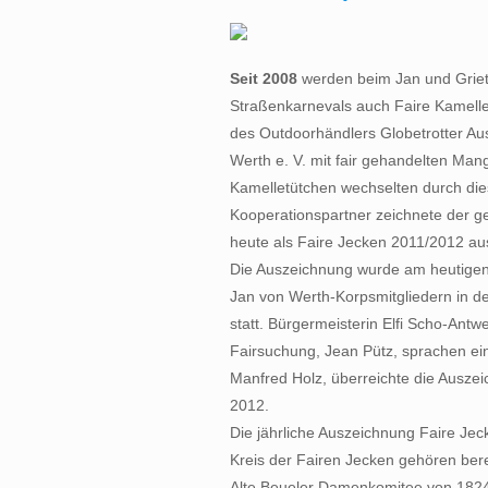
Seit 2008
werden beim Jan und Griet
Straßenkarnevals auch Faire Kamelle 
des Outdoorhändlers Globetrotter Aus
Werth e. V. mit fair gehandelten Ma
Kamelletütchen wechselten durch dies
Kooperationspartner zeichnete der ge
heute als Faire Jecken 2011/2012 au
Die Auszeichnung wurde am heutigen
Jan von Werth-Korpsmitgliedern in d
statt. Bürgermeisterin Elfi Scho-Ant
Fairsuchung, Jean Pütz, sprachen ein
Manfred Holz, überreichte die Ausze
2012.
Die jährliche Auszeichnung Faire J
Kreis der Fairen Jecken gehören bere
Alte Beueler Damenkomitee von 1824 