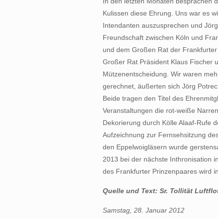
In den letzten Monaten besprachen di
Kulissen diese Ehrung. Uns war es 
Intendanten auszusprechen und Jörg u
Freundschaft zwischen Köln und Frankfu
und dem Großen Rat der Frankfurter
Großer Rat Präsident Klaus Fischer 
Mützenentscheidung. Wir waren mehr 
gerechnet, äußerten sich Jörg Potr
Beide tragen den Titel des Ehrenmitgl
Veranstaltungen die rot-weiße Narre
Dekorierung durch Kölle Alaaf-Rufe d
Aufzeichnung zur Fernsehsitzung de
den Eppelwoigläsern wurde gerstensaf
2013 bei der nächste Inthronisation i
des Frankfurter Prinzenpaares wird i
Quelle und Text: Sr. Tollität Luftflot
Samstag, 28. Januar 2012