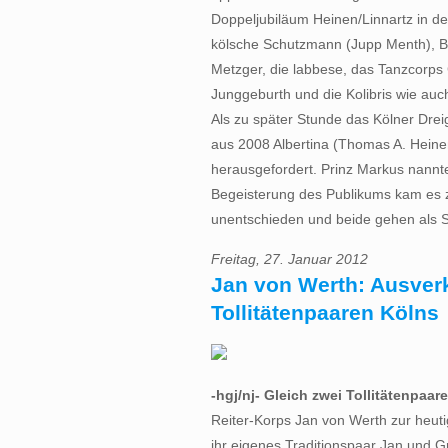
Doppeljubiläum Heinen/Linnartz in der 
kölsche Schutzmann (Jupp Menth), B
Metzger, die labbese, das Tanzcorps 
Junggeburth und die Kolibris wie au
Als zu später Stunde das Kölner Drei
aus 2008 Albertina (Thomas A. Heinen)
herausgefordert. Prinz Markus nannt
Begeisterung des Publikums kam es z
unentschieden und beide gehen als S
Freitag, 27. Januar 2012
Jan von Werth: Ausverk
Tollitätenpaaren Kölns
-hgj/nj- Gleich zwei Tollitätenpaare
Reiter-Korps Jan von Werth zur heu
ihr eigenes Traditionspaar Jan und Gr