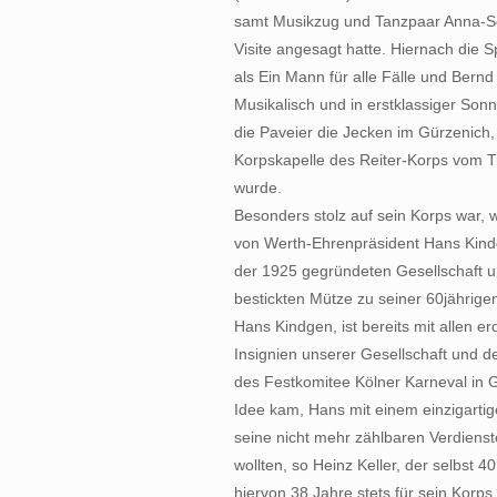
samt Musikzug und Tanzpaar Anna-So
Visite angesagt hatte. Hiernach die 
als Ein Mann für alle Fälle und Bern
Musikalisch und in erstklassiger So
die Paveier die Jecken im Gürzenich
Korpskapelle des Reiter-Korps vom Tu
wurde.
Besonders stolz auf sein Korps war, wie
von Werth-Ehrenpräsident Hans Kindg
der 1925 gegründeten Gesellschaft 
bestickten Mütze zu seiner 60jährige
Hans Kindgen, ist bereits mit allen
Insignien unserer Gesellschaft und d
des Festkomitee Kölner Karneval in G
Idee kam, Hans mit einem einzigartige
seine nicht mehr zählbaren Verdiens
wollten, so Heinz Keller, der selbst 4
hiervon 38 Jahre stets für sein Korp