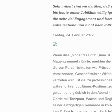
Sehr irritiert sind wir darüber, da
bis heute unser Jubiläum völlig igno
die sehr viel Engagement und Herzb
enttäuschend und nicht nachvollz
Freitag, 24. Februar 2017
Wenn dies „hinger d´r Britz“ (Anm. d.
Magengrummeln führte, merkten die Gä
die von Persönlichkeiten wie Präside
Vorsitzenden, Geschäftsführer Wilfri
vertreten wird, ist viel zu profession
während ihrer Jubiläums-Kostümsitzu
gelaunt und glücklich in den Abend i
Garde mit Tanzpaar, Wache und Regi
seiner einzigartigen Reimrede in kö
Land“ Jörg Runge, dem die „Bläck Fö