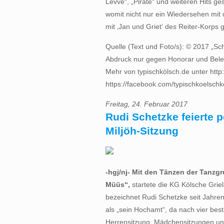
Levve“, „Pirate“ und weiteren Hits ge
womit nicht nur ein Wiedersehen mit 
mit ‚Jan und Griet‘ des Reiter-Korps 
Quelle (Text und Foto/s): © 2017 „Sc
Abdruck nur gegen Honorar und Bel
Mehr von typischkölsch.de unter http:
https://facebook.com/typischkoelschko
Freitag, 24. Februar 2017
Rudi Schetzke feierte 
Miljöh-Sitzung
-hgj/nj- Mit den Tänzen der Tanzg
Müüs“,
startete die KG Kölsche Grie
bezeichnet Rudi Schetzke seit Jahren 
als „sein Hochamt“, da nach vier bes
Herrensitzung, Mädchensitzungen un