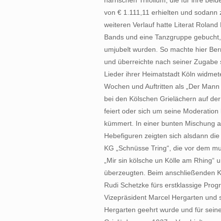
närrischen Trifolium, die für ihre bei
von € 1.111,11 erhielten und sodann
weiteren Verlauf hatte Literat Rolan
Bands und eine Tanzgruppe gebucht, 
umjubelt wurden. So machte hier Ber
und überreichte nach seiner Zugabe 
Lieder ihrer Heimatstadt Köln widme
Wochen und Auftritten als „Der Mann f
bei den Kölschen Grielächern auf der
feiert oder sich um seine Moderati
kümmert. In einer bunten Mischung a
Hebefiguren zeigten sich alsdann di
KG „Schnüsse Tring“, die vor dem mu
„Mir sin kölsche un Kölle am Rhing“ un
überzeugten. Beim anschließenden Kö
Rudi Schetzke fürs erstklassige Prog
Vizepräsident Marcel Hergarten und 
Hergarten geehrt wurde und für sein