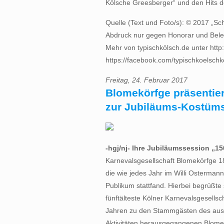
Kölsche Greesberger“ und den Hits 
Quelle (Text und Foto/s): © 2017 „Sc
Abdruck nur gegen Honorar und Bel
Mehr von typischkölsch.de unter http:
https://facebook.com/typischkoelschko
Freitag, 24. Februar 2017
Blomekörfge präsentie
zur Jubiläums-Kostüms
-hgj/nj- Ihre Jubiläumssession „1
Karnevalsgesellschaft Blomekörfge 186
die wie jedes Jahr im Willi Osterman
Publikum stattfand. Hierbei begrüßte s
fünftälteste Kölner Karnevalsgesellsch
Jahren zu den Stammgästen des aus 
Aktivitäten herausgegangenen Blomek