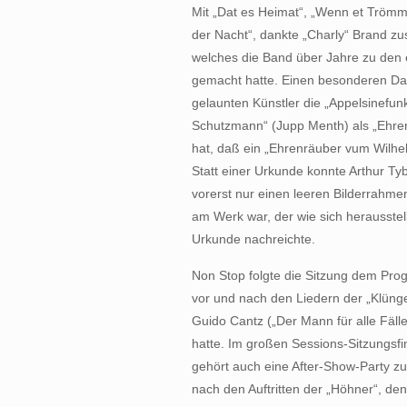
Mit „Dat es Heimat“, „Wenn et Trömmel
der Nacht“, dankte „Charly“ Brand 
welches die Band über Jahre zu den 
gemacht hatte. Einen besonderen Da
gelaunten Künstler die „Appelsinefun
Schutzmann“ (Jupp Menth) als „Ehre
hat, daß ein „Ehrenräuber vum Wilhe
Statt einer Urkunde konnte Arthur T
vorerst nur einen leeren Bilderrahmen
am Werk war, der wie sich herausstell
Urkunde nachreichte.
Non Stop folgte die Sitzung dem Pro
vor und nach den Liedern der „Klüng
Guido Cantz („Der Mann für alle Fäll
hatte. Im großen Sessions-Sitzungsfin
gehört auch eine After-Show-Party zu
nach den Auftritten der „Höhner“, de