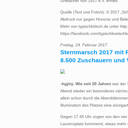
Grielächer vun 1927 e.V. erhielt.
Quelle (Text und Foto/s): © 2017 „Sc
Abdruck nur gegen Honorar und Bel
Mehr von typischkölsch.de unter http:
https://facebook.com/typischkoelschko
Freitag, 24. Februar 2017
Sternmarsch 2017 mit 
8.500 Zuschauern und 
-hgj/nj- Wie seit 20 Jahren
war der 
Abend wieder ein besonderes närrisc
allein schon durch die Abenddämmeru
Illumination des Platzes eine einziga
Gegen 17.45 Uhr zogen von den vier 
Laurenzplatz kommend, etwas mehr a