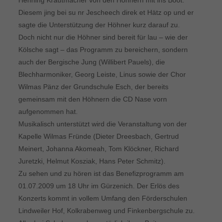
Henning Krautmacher von den Höhnern mit ins Boot.
Diesem jing bei su nr Jescheech direk et Hätz op und er
sagte die Unterstützung der Höhner kurz darauf zu.
Doch nicht nur die Höhner sind bereit für lau – wie der
Kölsche sagt – das Programm zu bereichern, sondern
auch der Bergische Jung (Willibert Pauels), die
Blechharmoniker, Georg Leiste, Linus sowie der Chor
Wilmas Pänz der Grundschule Esch, der bereits
gemeinsam mit den Höhnern die CD Nase vorn
aufgenommen hat.
Musikalisch unterstützt wird die Veranstaltung von der
Kapelle Wilmas Fründe (Dieter Dreesbach, Gertrud
Meinert, Johanna Akomeah, Tom Klöckner, Richard
Juretzki, Helmut Kosziak, Hans Peter Schmitz).
Zu sehen und zu hören ist das Benefizprogramm am
01.07.2009 um 18 Uhr im Gürzenich. Der Erlös des
Konzerts kommt in vollem Umfang den Förderschulen
Lindweiler Hof, Kolkrabenweg und Finkenbergschule zu.