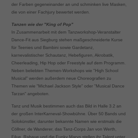
der Farben gegeneinander an und schminken live Masken,
die von einer Fachjury bewertet werden.
Tanzen wie der "King of Pop"
In Zusammenarbeit mit dem Tanzworkshop-Veranstalter
Dance-Fit aus Siegburg stehen maßgeschneiderte Kurse
für Teenies und Bambini sowie Gardetanz,
karnevalistischer Schautanz, Hebefiguren, Akrobatik,
Cheerleading, Hip Hop oder Freestyle auf dem Programm.
Neben beliebten Themen-Workshops wie "High School
Musical" werden außerdem neue Choreografien zu
Themen wie "Michael Jackson Style" oder "Musical Dance
Tarzan" angeboten.
Tanz und Musik bestimmen auch das Bild in Halle 3.2 an
der großen InterKarneval-Showbühne. Über 50 Bands und
Solokünstler, darunter bekannte Namen wie erstmals die
Cöllner, de Wanderer, das Tanz-Corps Jan von Werth,
Filue, Rabaue und die Funky Marys stellen ihr Talent unter