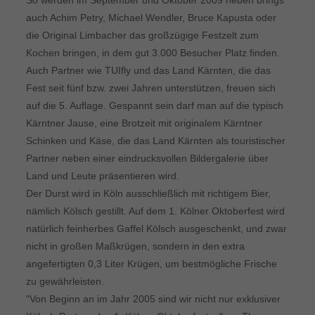
So werden im September und Oktober 2009 neben brings
auch Achim Petry, Michael Wendler, Bruce Kapusta oder
die Original Limbacher das großzügige Festzelt zum
Kochen bringen, in dem gut 3.000 Besucher Platz finden.
Auch Partner wie TUIfly und das Land Kärnten, die das
Fest seit fünf bzw. zwei Jahren unterstützen, freuen sich
auf die 5. Auflage. Gespannt sein darf man auf die typisch
Kärntner Jause, eine Brotzeit mit originalem Kärntner
Schinken und Käse, die das Land Kärnten als touristischer
Partner neben einer eindrucksvollen Bildergalerie über
Land und Leute präsentieren wird.
Der Durst wird in Köln ausschließlich mit richtigem Bier,
nämlich Kölsch gestillt. Auf dem 1. Kölner Oktoberfest wird
natürlich feinherbes Gaffel Kölsch ausgeschenkt, und zwar
nicht in großen Maßkrügen, sondern in den extra
angefertigten 0,3 Liter Krügen, um bestmögliche Frische
zu gewährleisten.
"Von Beginn an im Jahr 2005 sind wir nicht nur exklusiver