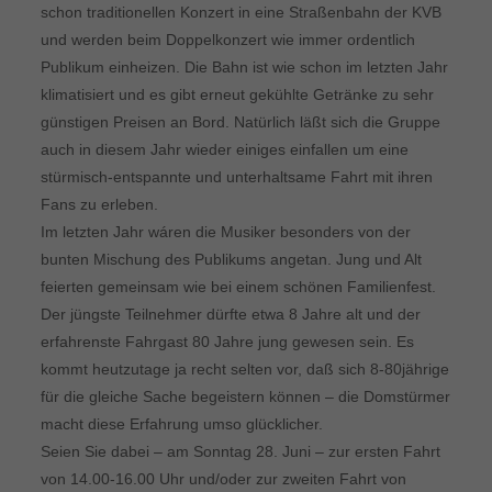
schon traditionellen Konzert in eine Straßenbahn der KVB
und werden beim Doppelkonzert wie immer ordentlich
Publikum einheizen. Die Bahn ist wie schon im letzten Jahr
klimatisiert und es gibt erneut gekühlte Getränke zu sehr
günstigen Preisen an Bord. Natürlich läßt sich die Gruppe
auch in diesem Jahr wieder einiges einfallen um eine
stürmisch-entspannte und unterhaltsame Fahrt mit ihren
Fans zu erleben.
Im letzten Jahr wáren die Musiker besonders von der
bunten Mischung des Publikums angetan. Jung und Alt
feierten gemeinsam wie bei einem schönen Familienfest.
Der jüngste Teilnehmer dürfte etwa 8 Jahre alt und der
erfahrenste Fahrgast 80 Jahre jung gewesen sein. Es
kommt heutzutage ja recht selten vor, daß sich 8-80jährige
für die gleiche Sache begeistern können – die Domstürmer
macht diese Erfahrung umso glücklicher.
Seien Sie dabei – am Sonntag 28. Juni – zur ersten Fahrt
von 14.00-16.00 Uhr und/oder zur zweiten Fahrt von