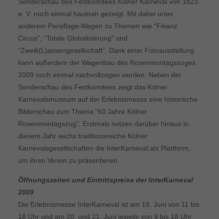
Sonderschau des Festkomitees Kölner Karneval von 1823
e. V. noch einmal hautnah gezeigt. Mit dabei unter
anderem Persiflage-Wagen zu Themen wie "Finanz
Circus", "Totale Globalisierung" und
"Zweik(L)assengesellschaft". Dank einer Fotoausstellung
kann außerdem der Wagenbau des Rosenmontagszuges
2009 noch einmal nachvollzogen werden. Neben der
Sonderschau des Festkomitees zeigt das Kölner
Karnevalsmuseum auf der Erlebnismesse eine historische
Bilderschau zum Thema "60 Jahre Kölner
Rosenmontagszug". Erstmals nutzen darüber hinaus in
diesem Jahr sechs traditionsreiche Kölner
Karnevalsgesellschaften die InterKarneval als Plattform,
um ihren Verein zu präsentieren.
Öffnungszeiten und Eintrittspreise der InterKarneval
2009
Die Erlebnismesse InterKarneval ist am 19. Juni von 11 bis
18 Uhr und am 20. und 21. Juni jeweils von 9 bis 18 Uhr