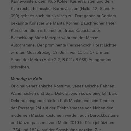
Karnevalisten, dem Klub Kölner Karnevalisten und dem
Klub rechtsrheinischer Karnevalisten (Halle 2.2, Stand F-
090) geht es auch musikalisch zu. Dort geben außerdem
bekannte Künstler wie Marita Köllner, Bauchredner Peter
Kerscher, Blom & Blömcher, Bruce Kapusta oder
Blötschkopp Marc Metzger während der Messe
Autogramme. Der prominente Fernsehkoch Horst Lichter
wird am Messefreitag, 19. Juni, von 11 bis 17 Uhr am
Stand der Metro (Halle 2.2, B 021/ B 039) Autogramme
schreiben.
Venedig in Köln
Original venezianische Kostüme, venezianische Fahnen,
Wandmasken und Saal-Dekorationen sowie eine fahrbare
Dekorationsgondel stellen Falk Maske und sein Team in
der Passage 2/4 auf der Erlebnismesse vor. Neben den
modernen Maskenkostümen werden auch Barockkostüme
und tänze -passend zum Motto 2010 In Kölle jebützt um
1754 und 1824- auf der Showbühne gezeigt. Zur