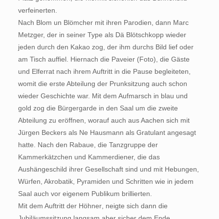
verfeinerten.
Nach Blom un Blömcher mit ihren Parodien, dann Marc
Metzger, der in seiner Type als Dä Blötschkopp wieder
jeden durch den Kakao zog, der ihm durchs Bild lief oder
am Tisch auffiel. Hiernach die Paveier (Foto), die Gäste
und Elferrat nach ihrem Auftritt in die Pause begleiteten,
womit die erste Abteilung der Prunksitzung auch schon
wieder Geschichte war. Mit dem Aufmarsch in blau und
gold zog die Bürgergarde in den Saal um die zweite
Abteilung zu eröffnen, worauf auch aus Aachen sich mit
Jürgen Beckers als Ne Hausmann als Gratulant angesagt
hatte. Nach den Rabaue, die Tanzgruppe der
Kammerkätzchen und Kammerdiener, die das
Aushängeschild ihrer Gesellschaft sind und mit Hebungen,
Würfen, Akrobatik, Pyramiden und Schritten wie in jedem
Saal auch vor eigenem Publikum brillierten.
Mit dem Auftritt der Höhner, neigte sich dann die
Jubiläumssitzung langsam aber sicher dem Ende