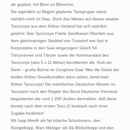
als geplant, mit Blom un Blömcher.
Die eigentlich zu Beginn geplante Tanzgruppe stand
nämlich noch im Stau. Doch das Warten auf dieses staatse
Tanzcorps aus dem Kölner Umland hat sich wahrlich
gelohnt: Das Tanzcorps Fidele Sandhasen Oberlahr aus
dem gleichnamigen Stadtteil von Troisdorf war fast in
Korpsstärke in den Saal eingezogen! Gleich 54
Tänzerinnen und Tänzer sowie der Kommandant des
Tanzcorps (also 5 x 11 Aktive) bevölkerten die  Gott-sei-
Dank – große Bühne im Congress-Saal. Was die Gäste der
beiden Kölner Gesellschaften dann sahen, bietet kein
Kölner Tanzcorps! Die mehrfachen Deutschen Meister im
Tanzsport nach den Regeln des Bund Deutscher Karneval
begeisterten die rund 1.200 Jecken dermaßen, daß diese
bereits nach dem ersten Tanz (!) lautstark nach einer
Zugabe forderten!
Mit Jupp Menth als Ne kölsche Schutzmann, den
Klüngelköpp, Marc Metzger als Dä Blötschkopp und den