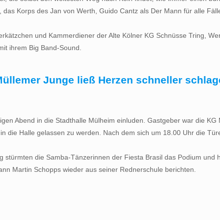
 Korps des Jan von Werth, Guido Cantz als Der Mann für alle Fälle
rkätzchen und Kammerdiener der Alte Kölner KG Schnüsse Tring, Werb
t mit ihrem Big Band-Sound.
llemer Junge ließ Herzen schneller schla
tigen Abend in die Stadthalle Mülheim einluden. Gastgeber war die KG
in die Halle gelassen zu werden. Nach dem sich um 18.00 Uhr die Türe
stürmten die Samba-Tänzerinnen der Fiesta Brasil das Podium und hei
nn Martin Schopps wieder aus seiner Rednerschule berichten.