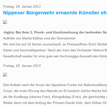
Freitag, 18. Januar 2013
Nippeser Bürgerwehr ernannte Künstler eh
-hgj/nj- Bei ihrer 1. Prunk- und Kostümsitzung der laufenden S
Auftritte von Marita Köllner und der Domstürmer.
Wir sind bis auf 16 Karten ausverkauft, so Presseoffizier Erich S
Gäste und Geschäftspartner. Nach der Intro des Orchester Helmut Bl
Gesellschaft wieder für eine gute wie hochrangige Auswahl des Kölne
Freitag, 18. Januar 2013
Den Auftakt nach der Korps der Appelsine-Funke mit Stabsmusikkorps
Corps, die erste Ehrung des Abends an Et fussisch Julche Marita K
als Ne Knallkopp (oberes Foto), Klüngelköpp (Foto), die gleichze
Weiter dann mit dem Aufzug der Prinzen-Garde Köln, dem Kölner Dreig