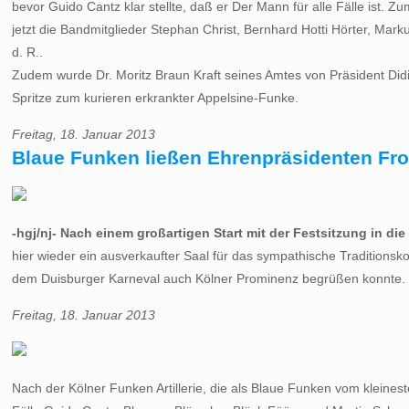
bevor Guido Cantz klar stellte, daß er Der Mann für alle Fälle is
jetzt die Bandmitglieder Stephan Christ, Bernhard Hotti Hörter, Ma
d. R..
Zudem wurde Dr. Moritz Braun Kraft seines Amtes von Präsident Didi
Spritze zum kurieren erkrankter Appelsine-Funke.
Freitag, 18. Januar 2013
Blaue Funken ließen Ehrenpräsidenten Fr
-hgj/nj- Nach einem großartigen Start mit der Festsitzung in d
hier wieder ein ausverkaufter Saal für das sympathische Tradition
dem Duisburger Karneval auch Kölner Prominenz begrüßen konnte.
Freitag, 18. Januar 2013
Nach der Kölner Funken Artillerie, die als Blaue Funken vom kleines