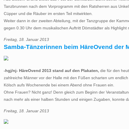
Tanzbrunnen nach dem Vorprogramm mit den Ratsherren aus Unkel, das
Cüpper und die Räuber im ersten Teil mitwirkten.
Weiter dann in der zweiten Abteilung, mit der Tanzgruppe der Kamme
gegen 0.30 Uhr dem musikalischen Auftritt Dömstädter als Highligh
Freitag, 18. Januar 2013
Samba-Tänzerinnen beim HäreOvend der Mü
-hgj/nj- HäreOvend 2013 stand auf den Plakaten,
die für den heu
zahlreiche Männer vor der Halle mit den Füßen scharten um endlich 
Kölsch aufs Wochenende bei einem Abend ohne Frauen ein.
Ohne Frauen? Nicht ganz! Denn gleich zum Beginn der Veranstaltung 
nach mehr als einer halben Stunden und einigen Zugaben, konnte da
Freitag, 18. Januar 2013