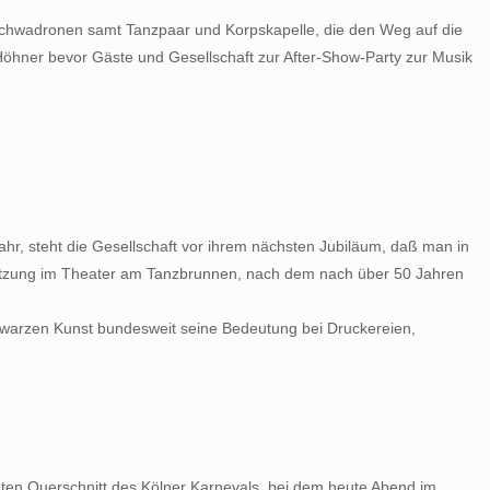
r Schwadronen samt Tanzpaar und Korpskapelle, die den Weg auf die
Höhner bevor Gäste und Gesellschaft zur After-Show-Party zur Musik
ahr, steht die Gesellschaft vor ihrem nächsten Jubiläum, daß man in
e Sitzung im Theater am Tanzbrunnen, nach dem nach über 50 Jahren
Schwarzen Kunst bundesweit seine Bedeutung bei Druckereien,
unten Querschnitt des Kölner Karnevals, bei dem heute Abend im