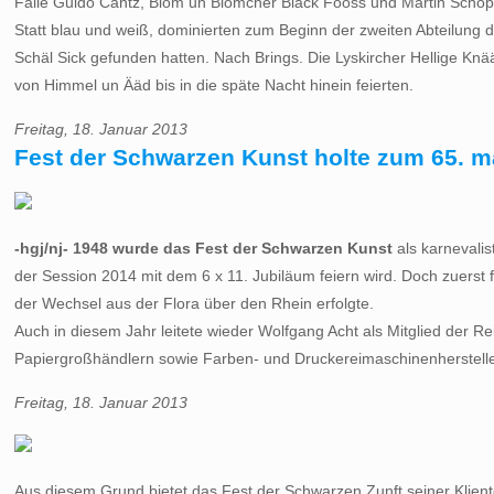
Fälle Guido Cantz, Blom un Blömcher Bläck Fööss und Martin Scho
Statt blau und weiß, dominierten zum Beginn der zweiten Abteilung 
Schäl Sick gefunden hatten. Nach Brings. Die Lyskircher Hellige K
von Himmel un Ääd bis in die späte Nacht hinein feierten.
Freitag, 18. Januar 2013
Fest der Schwarzen Kunst holte zum 65. 
-hgj/nj- 1948 wurde das Fest der Schwarzen Kunst
als karnevalis
der Session 2014 mit dem 6 x 11. Jubiläum feiern wird. Doch zuers
der Wechsel aus der Flora über den Rhein erfolgte.
Auch in diesem Jahr leitete wieder Wolfgang Acht als Mitglied der Re
Papiergroßhändlern sowie Farben- und Druckereimaschinenherstell
Freitag, 18. Januar 2013
Aus diesem Grund bietet das Fest der Schwarzen Zunft seiner Klien