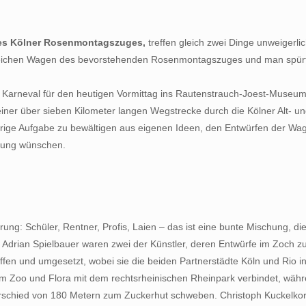
 des Kölner Rosenmontagszuges,
treffen gleich zwei Dinge unweigerli
eenreichen Wagen des bevorstehenden Rosenmontagszuges und man spürt,
r Karneval für den heutigen Vormittag ins Rautenstrauch-Joest-Museum
einer über sieben Kilometer langen Wegstrecke durch die Kölner Alt- und
erige Aufgabe zu bewältigen aus eigenen Ideen, den Entwürfen der Wa
itung wünschen.
ung: Schüler, Rentner, Profis, Laien – das ist eine bunte Mischung, di
en Adrian Spielbauer waren zwei der Künstler, deren Entwürfe im Zoch 
iffen und umgesetzt, wobei sie die beiden Partnerstädte Köln und Rio i
am Dom Zoo und Flora mit dem rechtsrheinischen Rheinpark verbindet, 
rschied von 180 Metern zum Zuckerhut schweben. Christoph Kuckelkorn