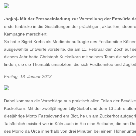
-hgj/nj- Mit der Presseeinladung zur Vorstellung der Entwürfe
erste Einblicke in die Gestaltungen der prächtigen, aktuellen, id
Kampagne marschiert.
So hatte Sigrid Krebs als Medienbeauftragte des Festkomitee Kölne
ausgewählte Entwürfe vorstellte, die am 11. Februar den Zoch auf s
diesem Jahr hatte Christoph Kuckelkorn mit seinem Team die schwi
finden, die die Thematik umsetzten, die sich Festkomitee und Zugle
Freitag, 18. Januar 2013
Dabei kommen die Vorschläge aus praktisch allen Teilen der Bevölker
Kuckelkorn. Mit der zwölfjährigen Lilly Seibel und dem 13 Jahre alt
diesjährige Motto Fastelovend em Blot, he un am Zuckerhot aufgegr
Tatsächlich existiert wie in Köln auch in Rio eine Seilbahn, die 
des Morro da Urca innerhalb von drei Minuten bei einem Höhenunte