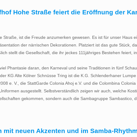
hof Hohe Straße feiert die Eröffnung der Ka
 Straße, ist die Freude anzumerken gewesen. Es ist für unser Haus e
äsentation der närrischen Dekorationen. Platziert ist das gute Stück, d
ich stellt die Gesellschaft, die ihr jeckes 111jähriges Bestehen feiert, 
iel Phantasie daran, den Karneval und seine Traditionen in fünf Scha
r KG Alte Kölner Schnüsse Tring ist die K.G. Schlenderhaner Lumpe e
08 e. V., die StattGarde Colonia Ahoj e.V. und die Colombina Colonia
niformen ausgestellt. Selbstverständlich zeigen wir auch, welche Kost
sellschaften gekommen, sondern auch die Sambagruppe Sambastico, die
ch mit neuen Akzenten und im Samba-Rhyth