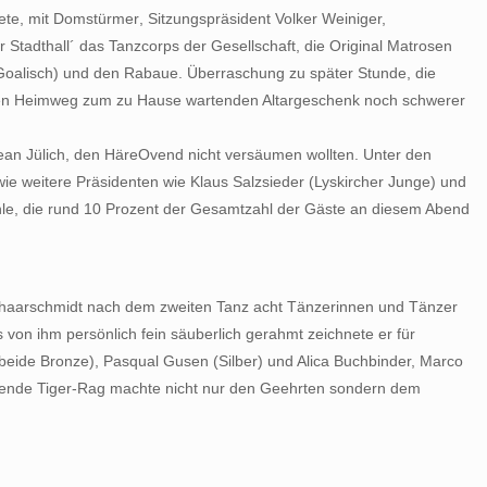
e, mit Domstürmer, Sitzungspräsident Volker Weiniger,
r Stadthall´ das Tanzcorps der Gesellschaft, die Original Matrosen
 Goalisch) und den Rabaue. Überraschung zu später Stunde, die
 die den Heimweg zum zu Hause wartenden Altargeschenk noch schwerer
Jean Jülich, den HäreOvend nicht versäumen wollten. Unter den
e weitere Präsidenten wie Klaus Salzsieder (Lyskircher Junge) und
hle, die rund 10 Prozent der Gesamtzahl der Gäste an diesem Abend
Schaarschmidt nach dem zweiten Tanz acht Tänzerinnen und Tänzer
von ihm persönlich fein säuberlich gerahmt zeichnete er für
beide Bronze), Pasqual Gusen (Silber) und Alica Buchbinder, Marco
eßende Tiger-Rag machte nicht nur den Geehrten sondern dem