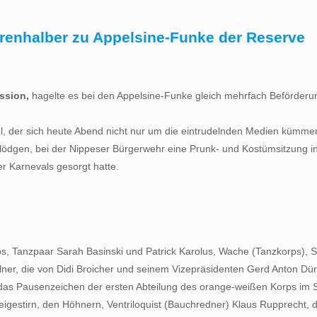
renhalber zu Appelsine-Funke der Reserve
ession,
hagelte es bei den Appelsine-Funke gleich mehrfach Beförderunge
tröbel, der sich heute Abend nicht nur um die eintrudelnden Medien küm
ödgen, bei der Nippeser Bürgerwehr eine Prunk- und Kostümsitzung in z
r Karnevals gesorgt hatte.
, Tanzpaar Sarah Basinski und Patrick Karolus, Wache (Tanzkorps), Sen
öllner, die von Didi Broicher und seinem Vizepräsidenten Gerd Anton 
itig das Pausenzeichen der ersten Abteilung des orange-weißen Korps im 
estirn, den Höhnern, Ventriloquist (Bauchredner) Klaus Rupprecht, d