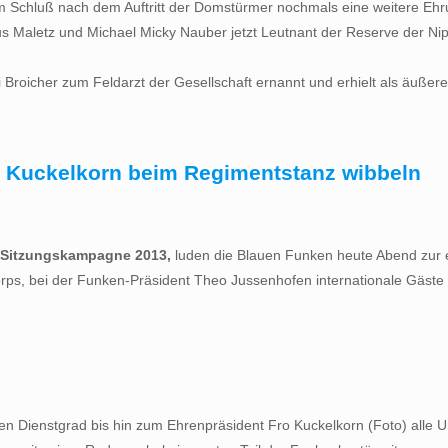
t. Zum Schluß nach dem Auftritt der Domstürmer nochmals eine weiter
rkus Maletz und Michael Micky Nauber jetzt Leutnant der Reserve der 
 Broicher zum Feldarzt der Gesellschaft ernannt und erhielt als äuße
o Kuckelkorn beim Regimentstanz wibbeln
ie Sitzungskampagne 2013,
luden die Blauen Funken heute Abend zur e
skorps, bei der Funken-Präsident Theo Jussenhofen internationale Gäs
ten Dienstgrad bis hin zum Ehrenpräsident Fro Kuckelkorn (Foto) alle U