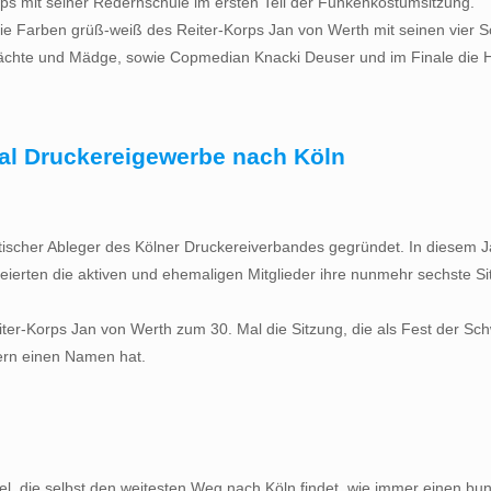
pps mit seiner Redernschule im ersten Teil der Funkenkostümsitzung.
die Farben grüß-weiß des Reiter-Korps Jan von Werth mit seinen vie
näächte und Mädge, sowie Copmedian Knacki Deuser und im Finale die 
mal Druckereigewerbe nach Köln
tischer Ableger des Kölner Druckereiverbandes gegründet. In diesem J
t feierten die aktiven und ehemaligen Mitglieder ihre nunmehr sechst
iter-Korps Jan von Werth zum 30. Mal die Sitzung, die als Fest der 
ern einen Namen hat.
tel, die selbst den weitesten Weg nach Köln findet, wie immer einen b