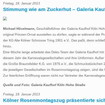
Freitag, 18. Januar 2013
Stimmung wie am Zuckerhut – Galeria Kauf
Michael Hövelmann,
Geschäftsführer der Galeria Kaufhof Köln Hohe
original Prinzen-Ornat ausstellen zu dürfen, sagte er während der Pr
der KG Alte Kölner Schnüsse Tring 1901 e.V.. Das paßt, denn schließl
hinzu.
Eine Woche lange arbeitete das Deko-Team der Galeria Kaufhof mit v
diesem Jahr die Karnevalsgesellschaften und ihre Uniformen. Außer de
die Große Braunsfelder K.G. von 1976 e.V., die Schmuckstückchen 20
die jeweiligen Gesellschaften im Rosenmontagszug zeigen, sind die U
Zur feierlichen Eröffnung waren nicht nur Vertreter der Karnevalsge
Quelle und Foto: Galeria Kaufhof Köln Hohe Straße
Freitag, 18. Januar 2013
Kölner Rosenmontagszug präsentierte si