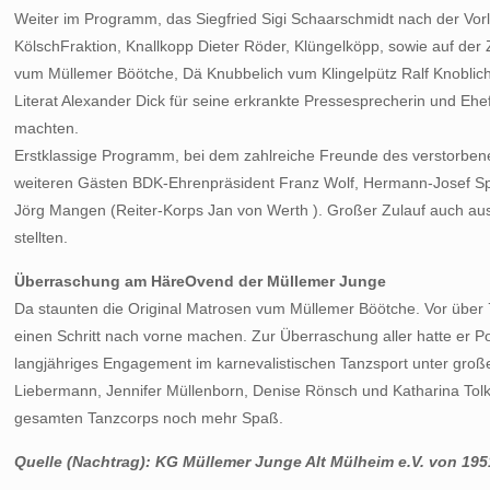
Weiter im Programm, das Siegfried Sigi Schaarschmidt nach der Vorl
KölschFraktion, Knallkopp Dieter Röder, Klüngelköpp, sowie auf 
vum Müllemer Böötche, Dä Knubbelich vum Klingelpütz Ralf Knoblich
Literat Alexander Dick für seine erkrankte Pressesprecherin und Ehe
machten.
Erstklassige Programm, bei dem zahlreiche Freunde des verstorbenen
weiteren Gästen BDK-Ehrenpräsident Franz Wolf, Hermann-Josef Spic
Jörg Mangen (Reiter-Korps Jan von Werth ). Großer Zulauf auch 
stellten.
Überraschung am HäreOvend der Müllemer Junge
Da staunten die Original Matrosen vum Müllemer Böötche. Vor übe
einen Schritt nach vorne machen. Zur Überraschung aller hatte er P
langjähriges Engagement im karnevalistischen Tanzsport unter groß
Liebermann, Jennifer Müllenborn, Denise Rönsch und Katharina Tol
gesamten Tanzcorps noch mehr Spaß.
Quelle (Nachtrag): KG Müllemer Junge Alt Mülheim e.V. von 195