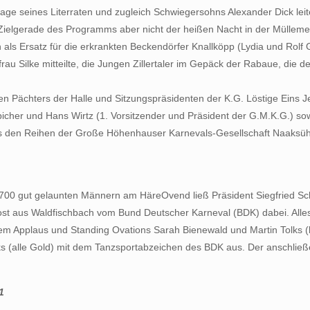
age seines Literraten und zugleich Schwiegersohns Alexander Dick leitet
der Zielgerade des Programms aber nicht der heißen Nacht in der Mülleme
 als Ersatz für die erkrankten Beckendörfer Knallköpp (Lydia und Rolf
frau Silke mitteilte, die Jungen Zillertaler im Gepäck der Rabaue,
 Pächters der Halle und Sitzungspräsidenten der K.G. Löstige Eins 
her und Hans Wirtz (1. Vorsitzender und Präsident der G.M.K.G.) sowi
aus den Reihen der Große Höhenhauser Karnevals-Gesellschaft Naaksü
r 700 gut gelaunten Männern am HäreOvend ließ Präsident Siegfried 
ost aus Waldfischbach vom Bund Deutscher Karneval (BDK) dabei. Alles 
em Applaus und Standing Ovations Sarah Bienewald und Martin Tolks (
ks (alle Gold) mit dem Tanzsportabzeichen des BDK aus. Der anschli
1