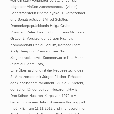
war ein stark verjüngter Vorstand, der sich
folgender Maßen zusammensetzt (v.l.n.r.):
Schatzmeisterin Brigitte Kypke, 1. Vorsitzender
und Senatspräsident Alfred Schäfer,
Damenkorpspräsidentin Helga Grube,
Präsident Peter Klein, Schriftführerin Michaela
Gräbe, 2. Vorsitzender Jürgen Fischer,
Kommandant Daniel Schultz, Korpsadjutant
Andy Heeg und Presseoffizier Niki
Siegenbruck, sowie Kammerwartin Rita Manns
(nicht auu dem Foto).
Eine Überraschung ist die Neubesetzung des
2. Vorsitzenden mit Jürgen Fischer, Präsident
der Gesellschaft Parlament 1857 e.V. Krefeld,
der schon länger bei den Husaren aktiv ist.
Das Kölner Husaren-Korps von 1972 e.V.
begeht in diesem Jahr mit seinem Korpsappell
– pünktlich am 11.11.2012 und in ungewohnter