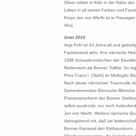
Oliver mitten in Köln in der Nähe de
Leben in all seinen Farben und Facett
Korps Jan von Werth ist er Passagier
Ahoj.
Griet 2014
Anja Pohl ist 43 Jahre alt und gebürti
Fastelovend aktiv. Ihre närrische Hei
1998 Schwadronstochter der Kavalleri
Meilenstein als Bonner Tollität. So re
Prinz Franz I. (Stahl) im Mottojahr 
Nach dieser närrischen Traumrolle ü
Damenkommitee Bönnsche Blömche e.
Pressesprecherin der Bonner Stadtsol
selbst ausdrückt, nur noch freilaufe
Jan von Werth. Weitere närrische Qual
dahingehend mit, daß sie leidenschaft
Bonner Karneval den Rathaussturm, 