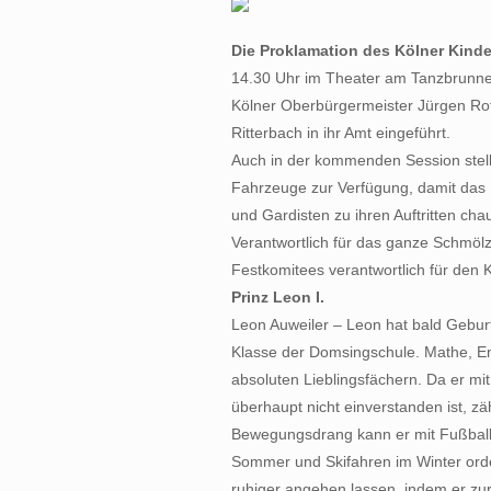
Die Proklamation des Kölner Kinde
14.30 Uhr im Theater am Tanzbrunnen
Kölner Oberbürgermeister Jürgen Ro
Ritterbach in ihr Amt eingeführt.
Auch in der kommenden Session stel
Fahrzeuge zur Verfügung, damit das 
und Gardisten zu ihren Auftritten cha
Verantwortlich für das ganze Schmölzj
Festkomitees verantwortlich für den 
Prinz Leon I.
Leon Auweiler – Leon hat bald Geburts
Klasse der Domsingschule. Mathe, En
absoluten Lieblingsfächern. Da er mi
überhaupt nicht einverstanden ist, zä
Bewegungsdrang kann er mit Fußball
Sommer und Skifahren im Winter orden
ruhiger angehen lassen, indem er zur