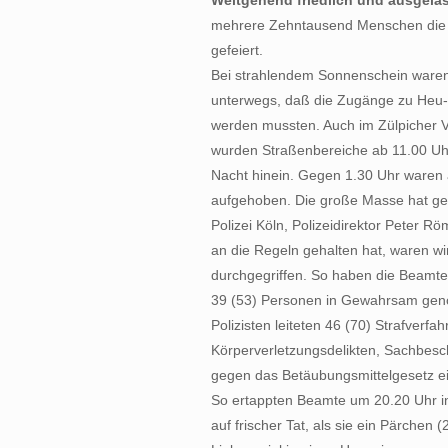
Weitgehend friedlich und ausgela
mehrere Zehntausend Menschen die S
gefeiert.
Bei strahlendem Sonnenschein waren s
unterwegs, daß die Zugänge zu Heu- u
werden mussten. Auch im Zülpicher Vi
wurden Straßenbereiche ab 11.00 Uhr 
Nacht hinein. Gegen 1.30 Uhr waren 
aufgehoben. Die große Masse hat geste
Polizei Köln, Polizeidirektor Peter Rö
an die Regeln gehalten hat, waren wi
durchgegriffen. So haben die Beamte
39 (53) Personen in Gewahrsam gen
Polizisten leiteten 46 (70) Strafverf
Körperverletzungsdelikten, Sachbesc
gegen das Betäubungsmittelgesetz ei
So ertappten Beamte um 20.20 Uhr i
auf frischer Tat, als sie ein Pärchen 