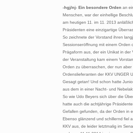
-hgj/nj- Ein besondere Orden
an ei
Menschen, war der einhellige Beschl
am heutigen 11. im 11. 2013 anläßli
Präsidenten eine einzigartige Überra
So zeichnete der Vorstand ihren lang
Sessionseröffnung mit einem Orden
Prägaform aus, der ein Unikat in der 
der Veranstaltung kam einem Vorstan
Orden zu überraschen, der nun aber
Ordenslieferanten der KKV UNGER UN
Gesagt getan! Und schon hatte Junio
aus dem in einer Nacht- und Nebelakt
So wie Udo Beyers sich über die Über
hatte auch die achtjährige Präsiden
Gefallen gefunden, da der Orden in ei
Ebenso glänzend und schillernd fiel a
KKV aus, de leider letztmalig im Sena