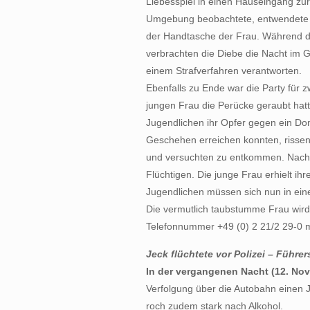
Liebesspiel in einen Hauseingang zu
Umgebung beobachtete, entwendete 
der Handtasche der Frau. Während di
verbrachten die Diebe die Nacht im 
einem Strafverfahren verantworten.
Ebenfalls zu Ende war die Party für z
jungen Frau die Perücke geraubt hatt
Jugendlichen ihr Opfer gegen ein Do
Geschehen erreichen konnten, rissen
und versuchten zu entkommen. Nach k
Flüchtigen. Die junge Frau erhielt ih
Jugendlichen müssen sich nun in ei
Die vermutlich taubstumme Frau wird 
Telefonnummer +49 (0) 2 21/2 29-0 mi
Jeck flüchtete vor Polizei – Führ
In der vergangenen Nacht (12. No
Verfolgung über die Autobahn einen J
roch zudem stark nach Alkohol.