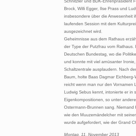
Schnitzler und BDK-Ehrenpräsident 
Brock, Willi Egger, Ilse Prass und L
insbesondere über die Anwesenheit ih
laufenden Session mit dem Kulturpre
ausgezeichnet wird.
Geheimnisse aus dem Rathaus erzähl
der Type der Putzfrau vom Rathaus.
Deutschen Bundestag, wo die Politiker 
und konnte mit viel amüsanter Ironie
Schaltzentrale ausplaudern. Nach d
Baum, holte Baas Dagmar Eichberg-
reicht wenn man nur den Vornamen L
Ludwig Sebus kennt, intonierte er in
Eigenkompositionen, so unter andere
Ostermann-Brunnen sang. Niemand hät
wie den Muuzemändelcher mit sein
wurde aufgefordert, wie der Grand C
Montag, 11. November 2013