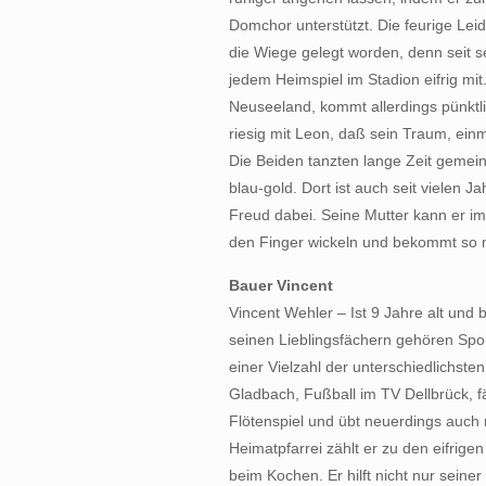
Domchor unterstützt. Die feurige Leid
die Wiege gelegt worden, denn seit sei
jedem Heimspiel im Stadion eifrig mit. 
Neuseeland, kommt allerdings pünktli
riesig mit Leon, daß sein Traum, einma
Die Beiden tanzten lange Zeit geme
blau-gold. Dort ist auch seit vielen J
Freud dabei. Seine Mutter kann er
den Finger wickeln und bekommt so 
Bauer Vincent
Vincent Wehler – Ist 9 Jahre alt und
seinen Lieblingsfächern gehören Sport
einer Vielzahl der unterschiedlichste
Gladbach, Fußball im TV Dellbrück, f
Flötenspiel und übt neuerdings auch
Heimatpfarrei zählt er zu den eifrige
beim Kochen. Er hilft nicht nur seine