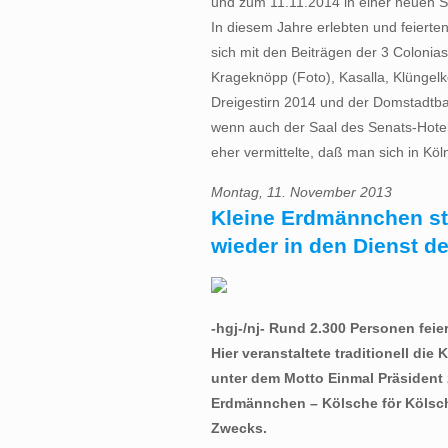
und zum 11.11.2014 in einer neuen Spi
In diesem Jahre erlebten und feierte
sich mit den Beiträgen der 3 Colonias
Krageknöpp (Foto), Kasalla, Klünge
Dreigestirn 2014 und der Domstadtban
wenn auch der Saal des Senats-Hotels
eher vermittelte, daß man sich in Köln
Montag, 11. November 2013
Kleine Erdmännchen ste
wieder in den Dienst d
-hgj-/nj- Rund 2.300 Personen fei
Hier veranstaltete traditionell di
unter dem Motto Einmal Präsident z
Erdmännchen – Kölsche för Kölsch
Zwecks.