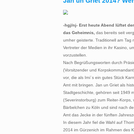
Jan un Griet 2014? Wer
-hgj/nj- Erst heute Abend lüftet de
das Geheimnis,
das bereits seit ver
umher geisterte. Traditionell am Tag 
Vertreter der Medien in ihr Kasino, um
vorzustellen.
Nach Begrüßungsworten durch Präsid
(Vorsitzender und Korpskommandant),
vor, die als Imi´s ein gutes Stück Ka
Amt mit bringen. Jan un Griet als his
Stadtgeschichte, gehören seit 1949 m
(Severinstorburg) zum Reiter-Korps, 
Bärbelchen zu Köln und sind nach de
Amt das Jecke in der fünften Jahres
In diesem Jahr fiel die Wahl auf Tho
2014 im Gürzenich im Rahmen des Kor