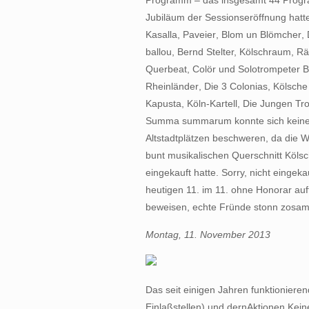
Programm – das insgesamt 44 Prog
Jubiläum der Sessionseröffnung hatte –
Kasalla, Paveier, Blom un Blömcher,
ballou, Bernd Stelter, Kölschraum, Räub
Querbeat, Colör und Solotrompeter B
Rheinländer, Die 3 Colonias, Kölsch
Kapusta, Köln-Kartell, Die Jungen Tr
Summa summarum konnte sich keiner
Altstadtplätzen beschweren, da die W
bunt musikalischen Querschnitt Köls
eingekauft hatte. Sorry, nicht eingek
heutigen 11. im 11. ohne Honorar auf
beweisen, echte Fründe stonn zosam
Montag, 11. November 2013
Das seit einigen Jahren funktionier
Einlaßstellen) und dernAktionen Kei