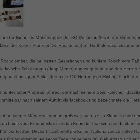
am traditionellen Mützenappell der KG Rocholomäus in der Hahnentor
skreis der Kölner Pfarreien St. Rochus und St. Bartholomäus zusamme
Rocholomäer, die bei netten Gesprächen und kühlem Kölsch vom Faß i
 Ne kölsche Schutzmann (Jupp Menth) angesagt hatte und den Herren 
bgesang nach riesigem Beifall durch die 110 Herren plus Michael Flock
lleinunterhalter Andreas Konrad, der nach seinem Spiel kölscher Klassi
 unmittelbar nach seinem Auftritt via facebook und bezeichnete die Herz
uf an jungen Männern immens groß war, hatten sich Klaus Freund und
elten beide vom Freundeskreis in den Kries der Inaktiven und bleiben
e, wartet zum Dessert traditionell die Kölner Nationalspeise Halve Ha
r als Gründungsmitglied sechs Tage vor seinem 90. Geburtstag sich au