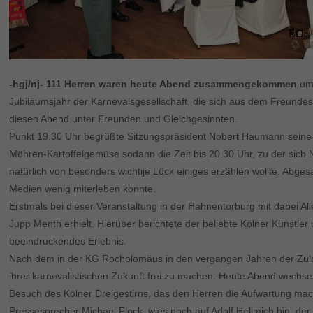
-hgj/nj- 111 Herren waren heute Abend zusammengekommen
um 
Jubiläumsjahr der Karnevalsgesellschaft, die sich aus dem Freunde
diesen Abend unter Freunden und Gleichgesinnten.
Punkt 19.30 Uhr begrüßte Sitzungspräsident Nobert Haumann seine 
Möhren-Kartoffelgemüse sodann die Zeit bis 20.30 Uhr, zu der sich
natürlich von besonders wichtije Lück einiges erzählen wollte. A
Medien wenig miterleben konnte.
Erstmals bei dieser Veranstaltung in der Hahnentorburg mit dabei A
Jupp Menth erhielt. Hierüber berichtete der beliebte Kölner Künstler
beeindruckendes Erlebnis.
Nach dem in der KG Rocholomäus in den vergangen Jahren der Zula
ihrer karnevalistischen Zukunft frei zu machen. Heute Abend wechs
Besuch des Kölner Dreigestirns, das den Herren die Aufwartung macht
Pressesprecher Michael Flock, wies noch auf Adolf Hellmich hin, de