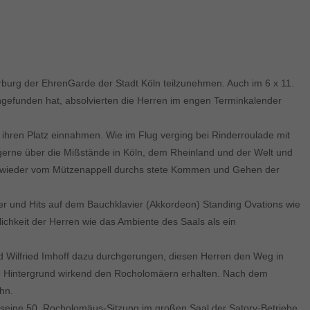
burg der EhrenGarde der Stadt Köln teilzunehmen. Auch im 6 x 11.
ngefunden hat, absolvierten die Herren im engen Terminkalender
hren Platz einnahmen. Wie im Flug verging bei Rinderroulade mit
gerne über die Mißstände in Köln, dem Rheinland und der Welt und
, der wieder vom Mützenappell durchs stete Kommen und Gehen der
ker und Hits auf dem Bauchklavier (Akkordeon) Standing Ovations wie
lichkeit der Herren wie das Ambiente des Saals als ein
 Wilfried Imhoff dazu durchgerungen, diesen Herren den Weg in
 im Hintergrund wirkend den Rocholomäern erhalten. Nach dem
hn.
f seine 50. Rocholomäus-Sitzung im großen Saal der Satory-Betriebe