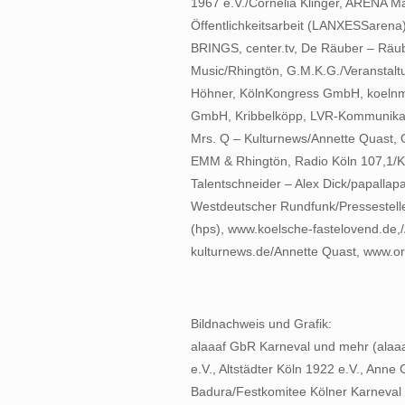
1967 e.V./Cornelia Klinger, ARENA
Öffentlichkeitsarbeit (LANXESSarena)
BRINGS, center.tv, De Räuber – Räub
Music/Rhingtön, G.M.K.G./Veranstalt
Höhner, KölnKongress GmbH, koelnm
GmbH, Kribbelköpp, LVR-Kommunika
Mrs. Q – Kulturnews/Annette Quast,
EMM & Rhingtön, Radio Köln 107,1/K
Talentschneider – Alex Dick/papallap
Westdeutscher Rundfunk/Pressestell
(hps), www.koelsche-fastelovend.de,/
kulturnews.de/Annette Quast, www.o
Bildnachweis und Grafik:
alaaaf GbR Karneval und mehr (alaaa
e.V., Altstädter Köln 1922 e.V., Ann
Badura/Festkomitee Kölner Karneval 1