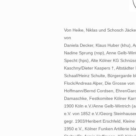
Von Heike, Niklas und Schosch Jäcke
von
Daniela Decker, Klaus Huber (khu), A
Nadine Sprung (nsp), Anne Gelb-Wint
Specht (hps), Alte Kölner KG Schnüss
Kaschny/Dieter Kaspers †, Altstädter
Schaaf/Heinz Schulte, Bürgergarde b
Flock/Andreas Alper, Die Grosse von 
Hoffmann/Bernd Cordsen, EhrenGarde
Damaschke, Festkomitee Kölner Karn
1900 Köln e.V./Anne Gelb-Wintrich 
e.V. von 1852 e.V./Georg Steinhause
gegr. 1903/Heribert Erschfeld, Klein
1950 e.V., Kölner Funken Artillerie 