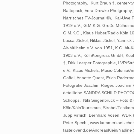
Photography, Kurt Braun †, center-tv
Rattepack, Vera Drewke Photgraphy,
Närrisches TV-Journal ©), Kai-Uwe F
1919 e.V., G.M.K.G. Große Mülheimer
G.M.K.G., Klaus Huber/Radio Köln 10
Lucca Jäckel, Niklas Jäckel, Yannick
Alt-Mülheim e.V. von 1951, K.G. Alt-
1903 e.V., KölnKongress GmbH, Koeln
†, Dirk Loerper Fotographie, LVR/St
e.V., Klaus Michels, Music-Colonia/An
Gaffel, Annette Quast, Erich Raderma
Fotografie Joachim Rieger, Joachim 
detailliebe SANDRA SCHILD PHOTOGR
Schopps, Niki Siegenbruck – Foto & G
Köln/KölnTourismus, Strobel/Festkomi
Jupp Virnich, Bernhard Vosen, WDR P
Peter Specht, www.kammerkaetzchen
fastelovend.de/AndreasKlein/Nadine