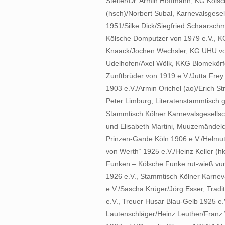
Stelter/Dr. Armin Hoffmann, KG Kölsc
(hsch)/Norbert Subal, Karnevalsgesel
1951/Silke Dick/Siegfried Schaarschmi
Kölsche Domputzer von 1979 e.V., K
Knaack/Jochen Wechsler, KG UHU von
Udelhofen/Axel Wölk, KKG Blomekörfg
Zunftbrüder von 1919 e.V./Jutta Frey
1903 e.V./Armin Orichel (ao)/Erich S
Peter Limburg, Literatenstammtisch 
Stammtisch Kölner Karnevalsgesellsc
und Elisabeth Martini, Muuzemändelch
Prinzen-Garde Köln 1906 e.V./Helmut 
von Werth“ 1925 e.V./Heinz Keller (h
Funken – Kölsche Funke rut-wieß vun 18
1926 e.V., Stammtisch Kölner Karneva
e.V./Sascha Krüger/Jörg Esser, Trad
e.V., Treuer Husar Blau-Gelb 1925 e
Lautenschläger/Heinz Leuther/Franz Wa