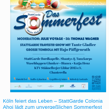
Köln feiert das Leben – StattGarde Colonia
Ahoj lädt zum unvergeßlichen Sommerfest