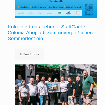
Köln feiert das Leben – StattGarde
Colonia Ahoj lädt zum unvergeßlichen
Sommerfest ein
Read more