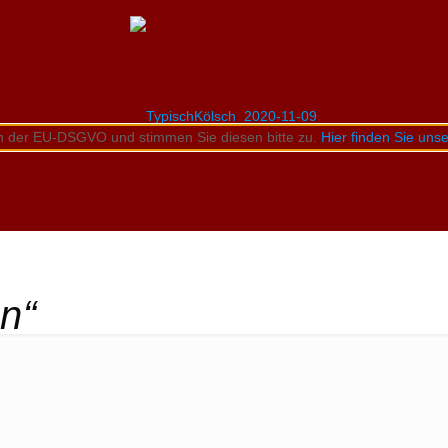
n der EU-DSGVO und stimmen Sie diesen bitte zu.
Hier finden Sie un
on“