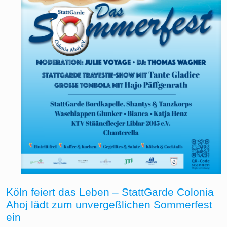
Köln feiert das Leben – StattGarde Colonia
Ahoj lädt zum unvergeßlichen Sommerfest
ein