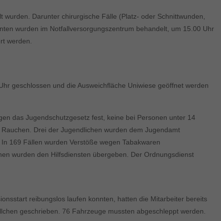
elt wurden. Darunter chirurgische Fälle (Platz- oder Schnittwunden,
enten wurden im Notfallversorgungszentrum behandelt, um 15.00 Uhr
ert werden.
0 Uhr geschlossen und die Ausweichfläche Uniwiese geöffnet werden
gen das Jugendschutzgesetz fest, keine bei Personen unter 14
mit Rauchen. Drei der Jugendlichen wurden dem Jugendamt
s. In 169 Fällen wurden Verstöße wegen Tabakwaren
sonen wurden den Hilfsdiensten übergeben. Der Ordnungsdienst
nsstart reibungslos laufen konnten, hatten die Mitarbeiter bereits
nöllchen geschrieben. 76 Fahrzeuge mussten abgeschleppt werden.