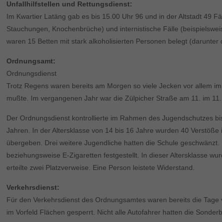
Unfallhilfstellen und Rettungsdienst:
Im Kwartier Latäng gab es bis 15.00 Uhr 96 und in der Altstadt 49 Fä
Stauchungen, Knochenbrüche) und internistische Fälle (beispielswe
waren 15 Betten mit stark alkoholisierten Personen belegt (darunter
Ordnungsamt:
Ordnungsdienst
Trotz Regens waren bereits am Morgen so viele Jecken vor allem im 
mußte. Im vergangenen Jahr war die Zülpicher Straße am 11. im 11.
Der Ordnungsdienst kontrollierte im Rahmen des Jugendschutzes bis
Jahren. In der Altersklasse von 14 bis 16 Jahre wurden 40 Verstö
übergeben. Drei weitere Jugendliche hatten die Schule geschwänzt.
beziehungsweise E-Zigaretten festgestellt. In dieser Altersklasse 
erteilte zwei Platzverweise. Eine Person leistete Widerstand.
Verkehrsdienst:
Für den Verkehrsdienst des Ordnungsamtes waren bereits die Tage vor
im Vorfeld Flächen gesperrt. Nicht alle Autofahrer hatten die Son