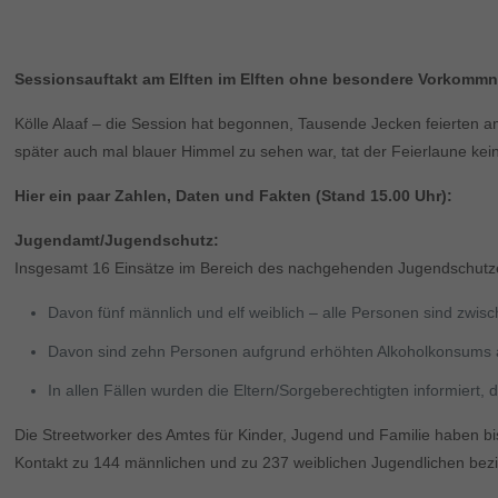
Sessionsauftakt am Elften im Elften ohne besondere Vorkommn
Kölle Alaaf – die Session hat begonnen, Tausende Jecken feierten am
später auch mal blauer Himmel zu sehen war, tat der Feierlaune kei
Hier ein paar Zahlen, Daten und Fakten (Stand 15.00 Uhr):
Jugendamt/Jugendschutz:
Insgesamt 16 Einsätze im Bereich des nachgehenden Jugendschutzes
Davon fünf männlich und elf weiblich – alle Personen sind zwisc
Davon sind zehn Personen aufgrund erhöhten Alkoholkonsums au
In allen Fällen wurden die Eltern/Sorgeberechtigten informiert,
Die Streetworker des Amtes für Kinder, Jugend und Familie haben bis
Kontakt zu 144 männlichen und zu 237 weiblichen Jugendlichen bez