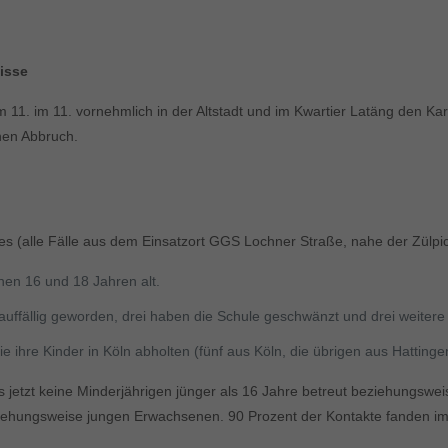
isse
 11. im 11. vornehmlich in der Altstadt und im Kwartier Latäng den Ka
nen Abbruch.
 (alle Fälle aus dem Einsatzort GGS Lochner Straße, nahe der Zülpic
hen 16 und 18 Jahren alt.
ffällig geworden, drei haben die Schule geschwänzt und drei weitere 
 die ihre Kinder in Köln abholten (fünf aus Köln, die übrigen aus Hatt
 jetzt keine Minderjährigen jünger als 16 Jahre betreut beziehungswei
iehungsweise jungen Erwachsenen. 90 Prozent der Kontakte fanden im 