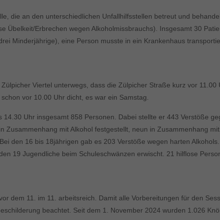
lle, die an den unterschiedlichen Unfallhilfsstellen betreut und behand
ise Übelkeit/Erbrechen wegen Alkoholmissbrauchs). Insgesamt 30 Pati
 drei Minderjährige), eine Person musste in ein Krankenhaus transporti
Zülpicher Viertel unterwegs, dass die Zülpicher Straße kurz vor 11.0
 schon vor 10.00 Uhr dicht, es war ein Samstag.
 14.30 Uhr insgesamt 858 Personen. Dabei stellte er 443 Verstöße ge
ße in Zusammenhang mit Alkohol festgestellt, neun in Zusammenhang 
 Bei den 16 bis 18jährigen gab es 203 Verstöße wegen harten Alkohol
wurden 19 Jugendliche beim Schuleschwänzen erwischt. 21 hilflose Per
 dem 11. im 11. arbeitsreich. Damit alle Vorbereitungen für den Sessio
derbeschilderung beachtet. Seit dem 1. November 2024 wurden 1.026 K