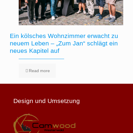
Ein kölsches Wohnzimmer erwacht zu
neuem Leben – „Zum Jan“ schlägt ein
neues Kapitel auf
Read more
Design und Umsetzung