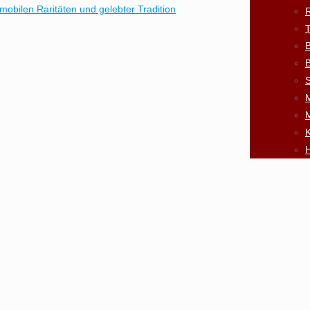
obilen Raritäten und gelebter Tradition
R
B
B
S
K
H