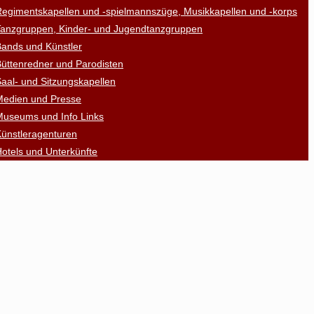
egimentskapellen und -spielmannszüge, Musikkapellen und -korps
Tanzgruppen, Kinder- und Jugendtanzgruppen
ands und Künstler
üttenredner und Parodisten
aal- und Sitzungskapellen
Medien und Presse
Museums und Info Links
ünstleragenturen
otels und Unterkünfte