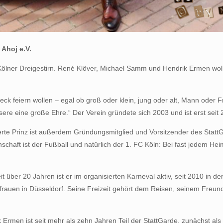
 Ahoj e.V.
 Kölner Dreigestirn. René Klöver, Michael Samm und Hendrik Ermen woll
eck feiern wollen – egal ob groß oder klein, jung oder alt, Mann oder F
unsere eine große Ehre.“ Der Verein gründete sich 2003 und ist erst seit
ierte Prinz ist außerdem Gründungsmitglied und Vorsitzender des StattG
enschaft ist der Fußball und natürlich der 1. FC Köln: Bei fast jedem H
it über 20 Jahren ist er im organisierten Karneval aktiv, seit 2010 in
rauen in Düsseldorf. Seine Freizeit gehört dem Reisen, seinem Freun
ik Ermen ist seit mehr als zehn Jahren Teil der StattGarde, zunächst al