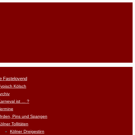
e Fastelovend
ypisch Kölsch
rchiv
arneval ist … ?
Termine
Orden, Pins und Spangen
ölner Tollitäten
Kölner Dreigestirn