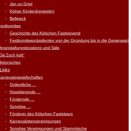
Jan un Griet
Kölner Kinderdreigestirn
Bellejeck
Festkomitee
Geschichte des Kölschen Fastelovend
Festkomiteepräsidenten von der Gründung bis in die Gegenwart
eranstaltungslocations und Säle
Dä Zuch kütt“
istorisches
 Links
arnevalsgesellschaften
Ordentliche …
Hospitierende …
Fördernde …
Sonstige …
Förderer des Kölschen Fasteleers
Karnevalistenvereinigungen
Sonstige Vereinigungen und Stammtische