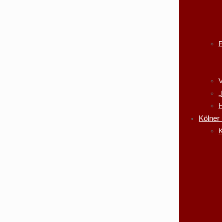
V
„
H
Kölner
K