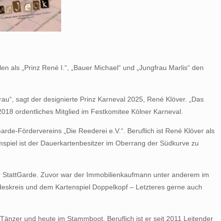
en als „Prinz René I.“, „Bauer Michael“ und „Jungfrau Marlis“ den
rau“, sagt der designierte Prinz Karneval 2025, René Klöver. „Das
 2018 ordentliches Mitglied im Festkomitee Kölner Karneval.
arde-Fördervereins „Die Reederei e.V.“. Beruflich ist René Klöver als
eimspiel ist der Dauerkartenbesitzer im Oberrang der Südkurve zu
 der StattGarde. Zuvor war der Immobilienkaufmann unter anderem im
deskreis und dem Kartenspiel Doppelkopf – Letzteres gerne auch
s Tänzer und heute im Stammboot. Beruflich ist er seit 2011 Leitender