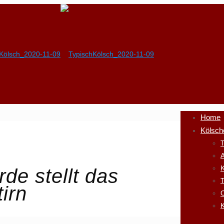
Home
Kölsch
T
A
K
de stellt das
irn
K