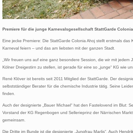
Premiere für die junge Karnevalsgesellschaft StattGarde Colonia
Eine jecke Premiere: Die StattGarde Colonia Ahoj stellt erstmals das
Karneval feiern – und das am liebsten mit der ganzen Stadt.
„Wir freuen uns auf eine ganz besondere Session, die wir mit jedem J
Kölner Dreigestirn zu stellen, ist gerade für eine so „junge“ KG wie 
René Klöver ist bereits seit 2011 Mitglied der StattGarde. Der design
selbstständiger Berater für die chemische Industrie tätig. Seine Leid
finden.
Auch der designierte „Bauer Michael“ hat den Fastelovend im Blut: Se
Vorstand der KG Regenbogen und Sellerieprinz der Närrischen Marktf
gemeinsam.
Die Dritte im Bunde ist die designierte „Jungfrau Marlis“. Auch Hendr