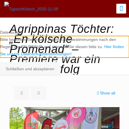
Agrippinas Töchter:
Datenschutz
„En kölsche
Bitte beachten Sie unsere Datenschutzbestimmungen nach den
Promenad“ –
Regeln der EU-DSGVO und stimmen Sie diesen bitte zu.
Hier finden
Sie unsere Datenschutzbestimmungen!
Premiere war ein
großer Erfolg
Schließen und akzeptieren
Show all