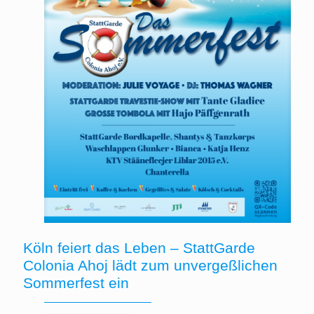
Köln feiert das Leben – StattGarde
Colonia Ahoj lädt zum unvergeßlichen
Sommerfest ein