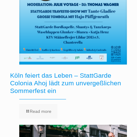
Köln feiert das Leben – StattGarde
Colonia Ahoj lädt zum unvergeßlichen
Sommerfest ein
Read more