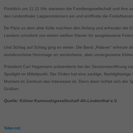
Pünktlich um 11.11 Uhr starteten die Familiengesellschaft und ihre
den Lindenthaler Lappenmännern ein und eröffnete die Freiluftveranst
De Pänz us dem ahle Kölle machten den Anfang und erfreuten die Gäs
Leedern umrahmt von einem weißen Klavier für ausgelassene Feier
Und Schlag auf Schlag ging es weiter. Die Band „Palaver“ erfreute 
wunderschöne Hommage an verstorbene, aber unvergessene Kölnerinne
Präsident Carl Hagemann präsentierte bei der Sessionseröffnung nat
Spotlight im Mittelpunkt. Der Orden hat eine zackige, flashlightartig
Moment im Zentrum des Interesses ist. Denn dann richtet sich der Sp
Größen.
Quelle: Kölner Karnevalsgesellschaft Alt-Lindenthal e.V.
Teilen mit: