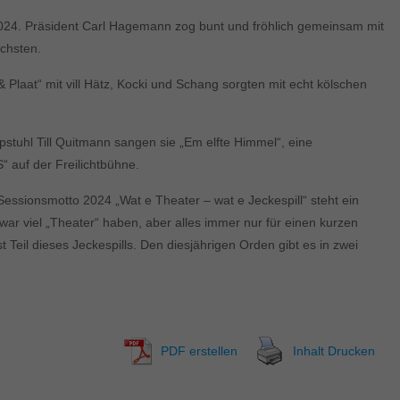
 2024. Präsident Carl Hagemann zog bunt und fröhlich gemeinsam mit
ächsten.
Plaat“ mit vill Hätz, Kocki und Schang sorgten mit echt kölschen
stuhl Till Quitmann sangen sie „Em elfte Himmel“, eine
 auf der Freilichtbühne.
essionsmotto 2024 „Wat e Theater – wat e Jeckespill“ steht ein
zwar viel „Theater“ haben, aber alles immer nur für einen kurzen
Teil dieses Jeckespills. Den diesjährigen Orden gibt es in zwei
PDF erstellen
Inhalt Drucken