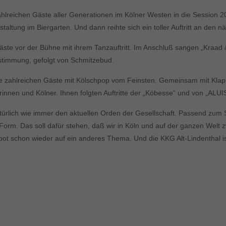
 zahlreichen Gäste aller Generationen im Kölner Westen in die Session
altung im Biergarten. Und dann reihte sich ein toller Auftritt an den n
te vor der Bühne mit ihrem Tanzauftritt. Im Anschluß sangen „Kraad & 
stimmung, gefolgt von Schmitzebud.
die zahlreichen Gäste mit Kölschpop vom Feinsten. Gemeinsam mit Klapp
n und Kölner. Ihnen folgten Auftritte der „Köbesse“ und von „ALUIS“
ürlich wie immer den aktuellen Orden der Gesellschaft. Passend zum S
e Form. Das soll dafür stehen, daß wir in Köln und auf der ganzen Welt 
ot schon wieder auf ein anderes Thema. Und die KKG Alt-Lindenthal ist 