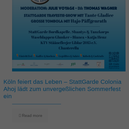
Köln feiert das Leben – StattGarde Colonia
Ahoj lädt zum unvergeßlichen Sommerfest
ein
Read more