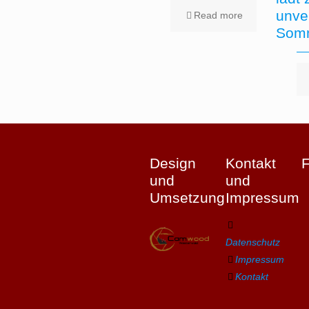
unve
Read more
Somm
Design
Kontakt
und
und
Umsetzung
Impressum
Datenschutz
Impressum
Kontakt