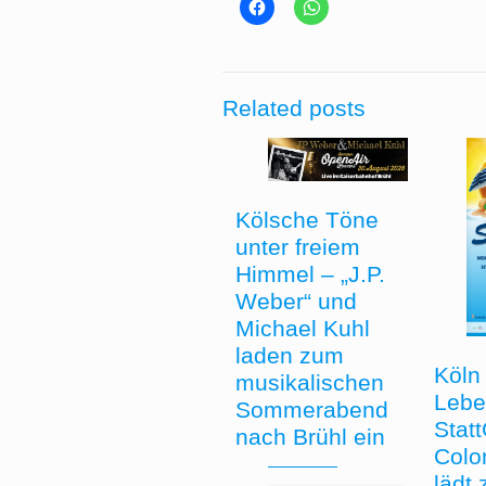
Related posts
Kölsche Töne
unter freiem
Himmel – „J.P.
Weber“ und
Michael Kuhl
laden zum
Köln 
musikalischen
Lebe
Sommerabend
Stat
nach Brühl ein
Colo
lädt