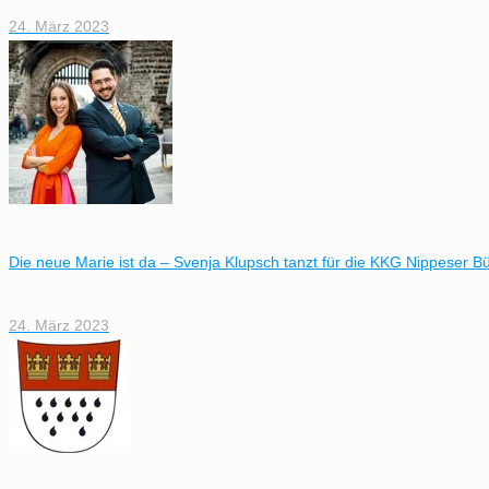
24. März 2023
Die neue Marie ist da – Svenja Klupsch tanzt für die KKG Nippeser B
24. März 2023