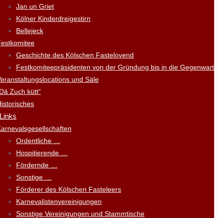
Jan un Griet
Kölner Kinderdreigestirn
Bellejeck
Festkomitee
Geschichte des Kölschen Fastelovend
Festkomiteepräsidenten von der Gründung bis in die Gegenwart
eranstaltungslocations und Säle
Dä Zuch kütt“
istorisches
 Links
arnevalsgesellschaften
Ordentliche …
Hospitierende …
Fördernde …
Sonstige …
Förderer des Kölschen Fasteleers
Karnevalistenvereinigungen
Sonstige Vereinigungen und Stammtische