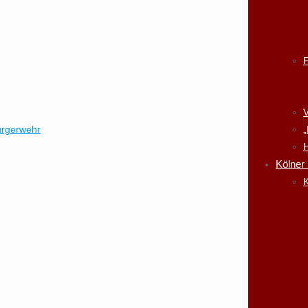
V
ürgerwehr
„
H
Kölner
K