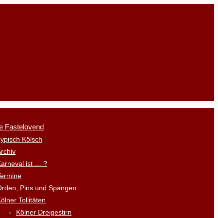
e Fastelovend
ypisch Kölsch
rchiv
arneval ist … ?
Termine
Orden, Pins und Spangen
ölner Tollitäten
Kölner Dreigestirn