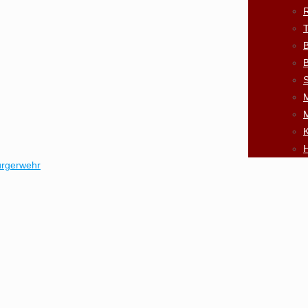
R
B
B
S
K
H
ürgerwehr