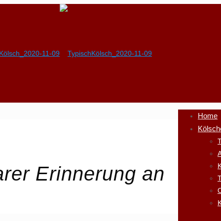
Home
Kölsch
T
A
K
arer Erinnerung an
K