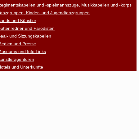
egimentskapellen und -spielmannszüge, Musikkapellen und -korps
Tanzgruppen, Kinder- und Jugendtanzgruppen
ands und Künstler
üttenredner und Parodisten
aal- und Sitzungskapellen
Medien und Presse
Museums und Info Links
ünstleragenturen
otels und Unterkünfte