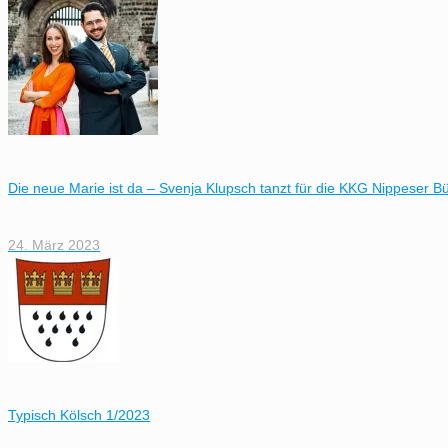
Die neue Marie ist da – Svenja Klupsch tanzt für die KKG Nippeser B
24. März 2023
Typisch Kölsch 1/2023