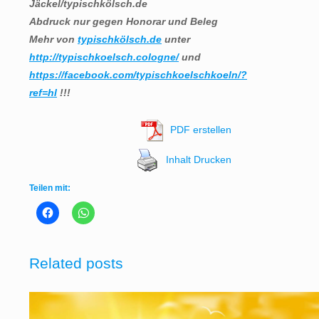
Jäckel/typischkölsch.de
Abdruck nur gegen Honorar und Beleg
Mehr von
typischkölsch.de
unter
http://typischkoelsch.cologne/
und
https://facebook.com/typischkoelschkoeln/?
ref=hl
!!!
PDF erstellen
Inhalt Drucken
Teilen mit:
Related posts