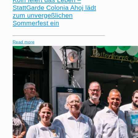
StattGarde Colonia Ahoj lädt
zum unvergeßlichen
Sommerfest ein
Read more