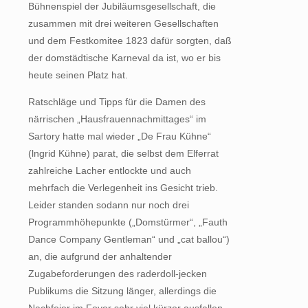
Bühnenspiel der Jubiläumsgesellschaft, die
zusammen mit drei weiteren Gesellschaften
und dem Festkomitee 1823 dafür sorgten, daß
der domstädtische Karneval da ist, wo er bis
heute seinen Platz hat.
Ratschläge und Tipps für die Damen des
närrischen „Hausfrauennachmittages“ im
Sartory hatte mal wieder „De Frau Kühne“
(lngrid Kühne) parat, die selbst dem Elferrat
zahlreiche Lacher entlockte und auch
mehrfach die Verlegenheit ins Gesicht trieb.
Leider standen sodann nur noch drei
Programmhöhepunkte („Domstürmer“, „Fauth
Dance Company Gentleman“ und „cat ballou“)
an, die aufgrund der anhaltender
Zugabeforderungen des raderdoll-jecken
Publikums die Sitzung länger, allerdings die
Nachfeier im Foyer sehr viel kürzer ausfallen