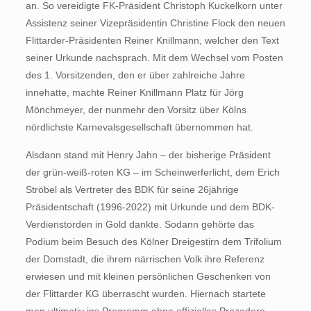
an. So vereidigte FK-Präsident Christoph Kuckelkorn unter
Assistenz seiner Vizepräsidentin Christine Flock den neuen
Flittarder-Präsidenten Reiner Knillmann, welcher den Text
seiner Urkunde nachsprach. Mit dem Wechsel vom Posten
des 1. Vorsitzenden, den er über zahlreiche Jahre
innehatte, machte Reiner Knillmann Platz für Jörg
Mönchmeyer, der nunmehr den Vorsitz über Kölns
nördlichste Karnevalsgesellschaft übernommen hat.
Alsdann stand mit Henry Jahn – der bisherige Präsident
der grün-weiß-roten KG – im Scheinwerferlicht, dem Erich
Ströbel als Vertreter des BDK für seine 26jährige
Präsidentschaft (1996-2022) mit Urkunde und dem BDK-
Verdienstorden in Gold dankte. Sodann gehörte das
Podium beim Besuch des Kölner Dreigestirn dem Trifolium
der Domstadt, die ihrem närrischen Volk ihre Referenz
erwiesen und mit kleinen persönlichen Geschenken von
der Flittarder KG überrascht wurden. Hiernach startete
man ultimativ ins Programm ohne offizielles Prozedere,