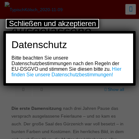
Schließen und akzeptieren
Ausgelassene
Feierlaune bei der
Datenschutz
Damensitzung der
Bitte beachten Sie unsere
Prinzen-Garde
Datenschutzbestimmungen nach den Regeln der
EU-DSGVO und stimmen Sie diesen bitte zu.
Hier
finden Sie unsere Datenschutzbestimmungen!
Show all
Die erste Damensitzung
nach drei Jahren Pause das
versprach ausgelassene Feierlaune – und so kam es
auch. Der große Saal des Gürzenich war voll besetzt – in
bunten Farben und Kostümen. Ein herrliches Bild, in dem