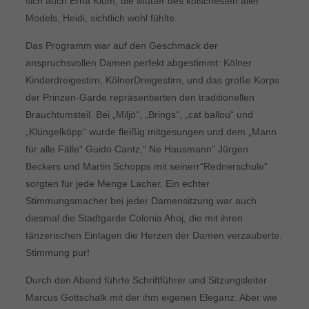
sich auch Erna Klum, die Mutter des kölschesten aller
Models, Heidi, sichtlich wohl fühlte.
Das Programm war auf den Geschmack der
anspruchsvollen Damen perfekt abgestimmt: Kölner
Kinderdreigestirn, KölnerDreigestirn, und das große Korps
der Prinzen-Garde repräsentierten den traditionellen
Brauchtumsteil. Bei „Miljö“, „Brings“, „cat ballou“ und
„Klüngelköpp“ wurde fleißig mitgesungen und dem „Mann
für alle Fälle“ Guido Cantz,“ Ne Hausmann“ Jürgen
Beckers und Martin Schopps mit seinerr“Rednerschule“
sorgten für jede Menge Lacher. Ein echter
Stimmungsmacher bei jeder Damensitzung war auch
diesmal die Stadtgarde Colonia Ahoj, die mit ihren
tänzerischen Einlagen die Herzen der Damen verzauberte.
Stimmung pur!
Durch den Abend führte Schriftführer und Sitzungsleiter
Marcus Gottschalk mit der ihm eigenen Eleganz. Aber wie