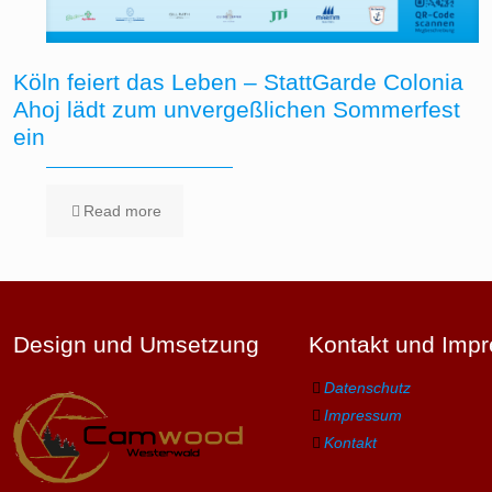
Köln feiert das Leben – StattGarde Colonia
Ahoj lädt zum unvergeßlichen Sommerfest
ein
Read more
Design und Umsetzung
Kontakt und Imp
Datenschutz
Impressum
Kontakt