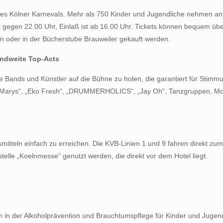
il des Kölner Karnevals. Mehr als 750 Kinder und Jugendliche nehmen an
 gegen 22.00 Uhr, Einlaß ist ab 16.00 Uhr. Tickets können bequem üb
oder in der Bücherstube Brauweiler gekauft werden.
andweite Top-Acts
ete Bands und Künstler auf die Bühne zu holen, die garantiert für St
ky Marys“, „Eko Fresh“, „DRUMMERHOLICS“, „Jay Oh“, Tanzgruppen, Mode
smitteln einfach zu erreichen. Die KVB-Linien 1 und 9 fahren direkt z
telle „Koelnmesse“ genutzt werden, die direkt vor dem Hotel liegt.
h in der Alkoholprävention und Brauchtumspflege für Kinder und Jugendl