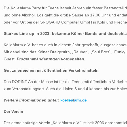
Die KölleAlarm-Party für Teens ist seit Jahren ein fester Bestandte
und ohne Alkohol. Los geht die große Sause ab 17.00 Uhr und endet
oder vor Ort bei der SNOGARD Computer GmbH in Köln und Frechen 
Starkes Line-up in 2023: bekannte Kölner Bands und deutschl
KölleAlarm e.V. hat es auch in diesem Jahr geschafft, ausgezeichn
Mit dabei sind das Kölner Dreigestirn, „Räuber“, „Soul Bros“, „Fun
Guest!
Programmänderungen vorbehalten.
Gut zu erreichen mit öffentlichen Verkehrsmitteln
Das DORINT An der Messe ist für die Teens mit öffentlichen Verkehr
zum Veranstaltungsort. Auch die Linien 3 und 4 können bis zur Haltes
Weitere Informationen unter:
koellealarm.de
Der Verein
Der gemeinnützige Verein „KölleAlarm e.V.“ ist seit 2006 ehrenamtlic