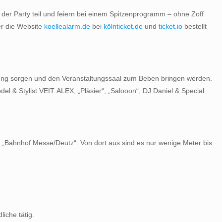
 der Party teil und feiern bei einem Spitzenprogramm – ohne Zoff
er die Website
koellealarm.de
bei
kölnticket.de
und
ticket.io
bestellt
immung sorgen und den Veranstaltungssaal zum Beben bringen werden.
l & Stylist VEIT ALEX, „Pläsier“, „Salooon“, DJ Daniel & Special
um „Bahnhof Messe/Deutz“. Von dort aus sind es nur wenige Meter bis
iche tätig.