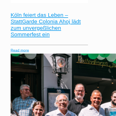
Köln feiert das Leben –
StattGarde Colonia Ahoj lädt
zum unvergeßlichen
Sommerfest ein
Read more