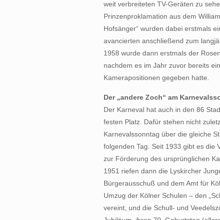
weit verbreiteten TV-Geräten zu sehe
Prinzenproklamation aus dem William
Hofsänger“ wurden dabei erstmals eine
avancierten anschließend zum langjä
1958 wurde dann erstmals der Rosen
nachdem es im Jahr zuvor bereits ei
Kamerapositionen gegeben hatte.
Der „andere Zoch“ am Karnevalss
Der Karneval hat auch in den 86 Stad
festen Platz. Dafür stehen nicht zulet
Karnevalssonntag über die gleiche 
folgenden Tag. Seit 1933 gibt es di
zur Förderung des ursprünglichen Kar
1951 riefen dann die Lyskircher Jun
Bürgerausschuß und dem Amt für Kö
Umzug der Kölner Schulen – den „Sch
vereint, und die Schull- und Veedels
Jubiläum, ihren 70. Geburtstag (all