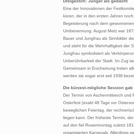
Dreigestirn: Jünger als gedacht
Eine der Innovationen der Festkomit
küren, der in den ersten Jahren noch „
Begeisterung nach dem gewonnenen K
Umbenennung: August Metz war 1872 de
Bauer und Jungfrau als Sinnbilder de
und steht für die Wehrhaftigkeit der
Jungfrau symbolisiert als Verkörperu
Unberührbarkeit der Stadt. Im Zug ta
Gemeinsam in Erscheinung treten alle d
werden sie sogar erst seit 1938 bezei
Die kürzest-mögliche Session gab 
Der Termin von Aschermittwoch und R
Osterfest (exakt 48 Tage vor Osterso
beweglichen Feiertag, der rechneris
liegen kann. Der früheste Termin, der
auf den fiel Rosenmontag zuletzt 181
organisierten Karnevals. Allerdings 