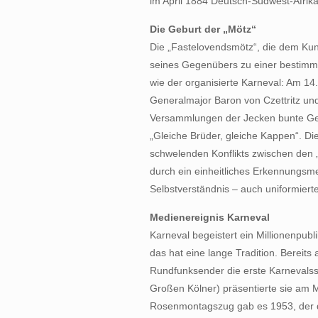
im April 1884 Deutsch-Südwest-Afrika
Die Geburt der „Mötz“
Die „Fastelovendsmötz“, die dem Kun
seines Gegenübers zu einer bestimmten
wie der organisierte Karneval: Am 1
Generalmajor Baron von Czettritz un
Versammlungen der Jecken bunte Ges
„Gleiche Brüder, gleiche Kappen“. Di
schwelenden Konflikts zwischen den 
durch ein einheitliches Erkennungs
Selbstverständnis – auch uniformierte
Medienereignis Karneval
Karneval begeistert ein Millionenpub
das hat eine lange Tradition. Bereit
Rundfunksender die erste Karnevalssi
Großen Kölner) präsentierte sie am 
Rosenmontagszug gab es 1953, der da