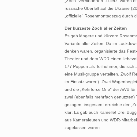
„Zoch“ verhinderten. Zuletzt waren 
russische Überfall auf die Ukraine (2
„offizielle“ Rosenmontagszug durch d
Der kürzeste Zoch aller Zeiten
Es gab längere und kürzere Rosenmo
Variante aller Zeiten: Da im Lockdown
denken waren, organisierte das Fe
Theater und dem WDR einen liebevoll 
177 Puppen als Teilnehmer, die sich
eine Musikgruppe verteilten. Zwölf Rei
im Einsatz waren). Zwei Wagenbegleite
und die „Kehrforce One“ der AWB fü
zwei (ebenfalls mehrfach genutzten) 
gezogen, insgesamt erreichte der „Z
klar: Es gab auch Kamelle! Drei Bügg
aus Kameraleuten und WDR-Mitarbeit
zugelassen waren.