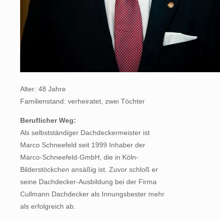
Alter: 48 Jahre
Familienstand: verheiratet, zwei Töchter
Beruflicher Weg:
Als selbstständiger Dachdeckermeister ist
Marco Schneefeld seit 1999 Inhaber der
Marco-Schneefeld-GmbH, die in Köln-
Bilderstöckchen ansäßig ist. Zuvor schloß er
seine Dachdecker-Ausbildung bei der Firma
Cullmann Dachdecker als Innungsbester mehr
als erfolgreich ab.