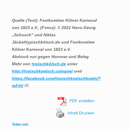
Quelle (Text): Festkomitee Kölner Karneval
von 1823 e.V., (Fotos): © 2022 Hans-Georg
„Schosch“ und Niklas
Jäckel/typischkölsch.de und Festkomitee
Kölner Karneval von 1823 e.V.
Abdruck nur gegen Honorar und Beleg
Mehr von
typischkölsch.de
unter
http://typischkoelsch.cologne/
und
https://facebook.com/typischkoelschkoeln/?
ref=hl
!!!
PDF erstellen
Inhalt Drucken
Teilen mit: