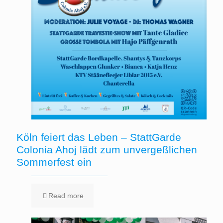
Köln feiert das Leben – StattGarde
Colonia Ahoj lädt zum unvergeßlichen
Sommerfest ein
Read more