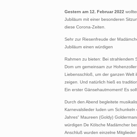
Gestern am 12. Februar 2022
wollte
Jubiläum mit einer besonderen Sitzung
diese Corona-Zeiten.
Sehr zur Riesenfreude der Madämcher 
Jubiläum einen würdigen
Rahmen zu bieten: Bei strahlendem 
Dom um gemeinsam zur Hohenzollernb
Liebensschloß, um der ganzen Welt 
zeigen. Und natürlich hieß es tradit
Ein erster Gänsehautmoment! Es sollte
Durch den Abend begleitete musikalis
Karnevalslieder luden um Schunkeln
Jahres“ Maureen (Goldy) Goldermann
würdigen De Kölsche Madämcher beso
Anschluß wurden einzelne Mitglieder 