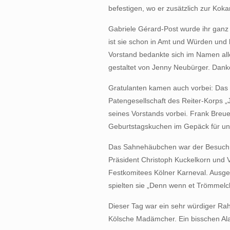
befestigen, wo er zusätzlich zur Kok
Gabriele Gérard-Post wurde ihr gan
ist sie schon in Amt und Würden und 
Vorstand bedankte sich im Namen al
gestaltet von Jenny Neubürger. Dank
Gratulanten kamen auch vorbei: Das T
Patengesellschaft des Reiter-Korps 
seines Vorstands vorbei. Frank Breu
Geburtstagskuchen im Gepäck für uns
Das Sahnehäubchen war der Besuch de
Präsident Christoph Kuckelkorn und V
Festkomitees Kölner Karneval. Ausge
spielten sie „Denn wenn et Trömmelch
Dieser Tag war ein sehr würdiger R
Kölsche Madämcher. Ein bisschen Alaa