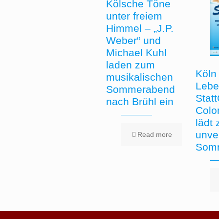
Kölsche Töne
unter freiem
Himmel – „J.P.
Weber“ und
Michael Kuhl
laden zum
Köln 
musikalischen
Lebe
Sommerabend
Stat
nach Brühl ein
Colo
lädt
unve
Read more
Somm