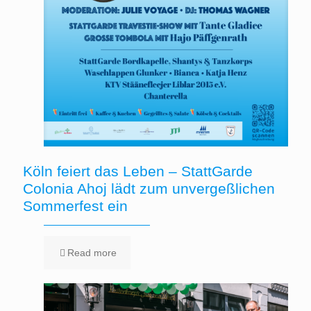
Köln feiert das Leben – StattGarde
Colonia Ahoj lädt zum unvergeßlichen
Sommerfest ein
Read more