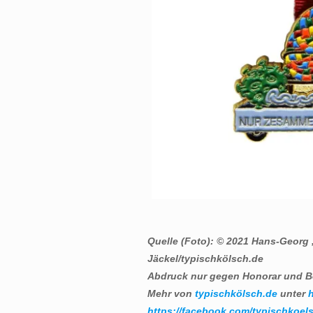
Quelle (Foto): © 2021 Hans-Georg
Jäckel/typischkölsch.de
Abdruck nur gegen Honorar und B
Mehr von
typischkölsch.de
unter
h
https://facebook.com/typischkoels