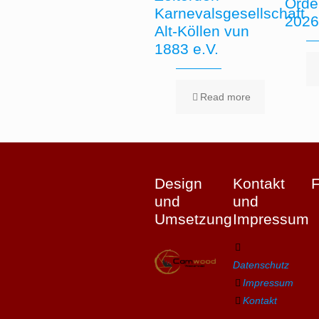
Orde
Karnevalsgesellschaft
202
Alt-Köllen vun
1883 e.V.
Read more
Design
Kontakt
und
und
Umsetzung
Impressum
Datenschutz
Impressum
Kontakt