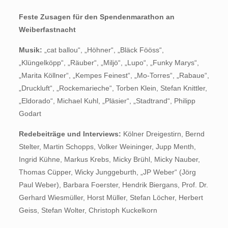
Feste Zusagen für den Spendenmarathon an
Weiberfastnacht
Musik:
„cat ballou“, „Höhner“, „Bläck Fööss“,
„Klüngelköpp“, „Räuber“, „Miljö“, „Lupo“, „Funky Marys“,
„Marita Köllner“, „Kempes Feinest“, „Mo-Torres“, „Rabaue“,
„Druckluft“, „Rockemarieche“, Torben Klein, Stefan Knittler,
„Eldorado“, Michael Kuhl, „Pläsier“, „Stadtrand“, Philipp
Godart
Redebeiträge und Interviews:
Kölner Dreigestirn, Bernd
Stelter, Martin Schopps, Volker Weininger, Jupp Menth,
Ingrid Kühne, Markus Krebs, Micky Brühl, Micky Nauber,
Thomas Cüpper, Wicky Junggeburth, „JP Weber“ (Jörg
Paul Weber), Barbara Foerster, Hendrik Biergans, Prof. Dr.
Gerhard Wiesmüller, Horst Müller, Stefan Löcher, Herbert
Geiss, Stefan Wolter, Christoph Kuckelkorn