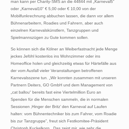
man kann per Charity-SMS an die 44844 mit „Karneval5”
oder „Karneval10” € 5,00 oder € 10,00 von der
Mobilfunkrechnung abbuchen lassen, die dann vor allem
Bühnenarbeitern, Roadies und Fahrern, aber auch
einzelnen Karnevalskünstlern, Tanzgruppen und
Spielmannszügen zu Gute kommen sollen.
So können sich die Kölner an Weiberfastnacht jede Menge
jeckes Jeföhl kostenlos ins Wohnzimmer oder ins
Homeoffice holen und gleichzeitig etwas für Härtefälle aus
der vom Ausfall vieler Veranstaltungen betroffenen
Karnevalsszene tun. „Wir konnten zusammen mit unseren
Partnern Deiters, GO GmbH und dem Management von
„cat ballou“ bereits fast eine Viertelmillion Euro an
Spenden für die Menschen sammeln, die in normalen
Sessionen ‚Hinger der Britz’ den Karneval auf Laufen
halten: vom Bühnentechniker bis zum Fahrer, vom Roadie
bis zur Tanzgruppe”, freut sich Festkomitee-Präsident
Christoph Kuckelkorn. „Das zeigt mir, wie sehr die