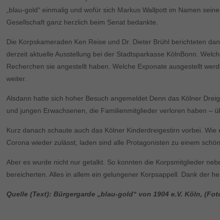
„blau-gold“ einmalig und wofür sich Markus Wallpott im Namen seine
Gesellschaft ganz herzlich beim Senat bedankte.
Die Korpskameraden Ken Reise und Dr. Dieter Brühl berichteten dan
derzeit aktuelle Ausstellung bei der Stadtsparkasse KölnBonn. Welc
Recherchen sie angestellt haben. Welche Exponate ausgestellt wer
weiter.
Alsdann hatte sich hoher Besuch angemeldet Denn das Kölner Dreige
und jungen Erwachsenen, die Familienmitglieder verloren haben – üb
Kurz danach schaute auch das Kölner Kinderdreigestirn vorbei. Wie e
Corona wieder zulässt, laden sind alle Protagonisten zu einem schön
Aber es wurde nicht nur getalkt. So konnten die Korpsmitglieder neb
bereicherten. Alles in allem ein gelungener Korpsappell. Dank der
Quelle (Text): Bürgergarde „blau-gold“ von 1904 e.V. Köln, (Foto