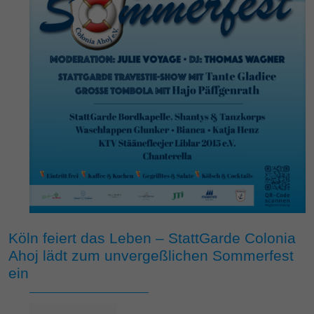
Köln feiert das Leben – StattGarde Colonia
Ahoj lädt zum unvergeßlichen Sommerfest
ein