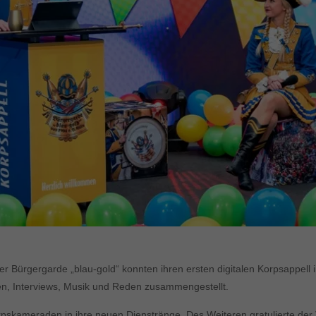
er Bürgergarde „blau-gold“ konnten ihren ersten digitalen Korpsappell 
äen, Interviews, Musik und Reden zusammengestellt.
pskameraden in ihre neuen Dienstränge. Des Weiteren gratulierte der