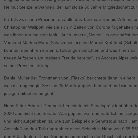
Helmut Stenzel erwähnen, der auf stolze 60 Jahre Mitgliedschaft zur
Im Talk zwischen Präsident erzählte das Tanzpaar Dennis Willems u
Christopher Wallpott, wie sie sich in Zeiten von Corona fit gehalten 
was ihnen am meisten fehlt. „Auch unsere „Neuen“ im geschäftsfüh
Vorstand Markus Marx (Schatzmeister) und Marcel Krahforst (Schrift
konnten über ihren ersten Erfahrungen berichten und was ihnen an 
neuen Aufgaben am meisten Freude bereitet“, so Andreas Alper weit
seiner Pressemitteilung.
Daniel Müller der Frontmann von „Fiasko“ berichtete dann in einem I
was die abgesagte Session für Musikgruppen bedeutet und wie man 
jetzigen Situation umgeht.
Hans-Peter Erhardt-Dembeck berichtete als Senatspräsident über d
2020 aus Sicht des Senats. Was geplant war und natürlich nur aufg
und nicht aufgehoben ist, wie zum Beispiel die Senatstour nach Ham
Anschluß an den Talk übergab er einen Scheck in Höhe von € 55.55
den Präsidenten. Diese Spendensumme ist in der Geschichte der B