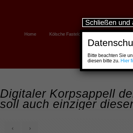
Schließen und 
Home
Kölsche Fastelovend
Kölner Links
Datenschu
Bitte beachten Sie 
diesen bitte zu.
Hier 
Digitaler Korpsappell d
soll auch einziger dieser