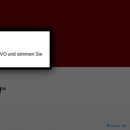
GVO und stimmen Sie
d“
Show all