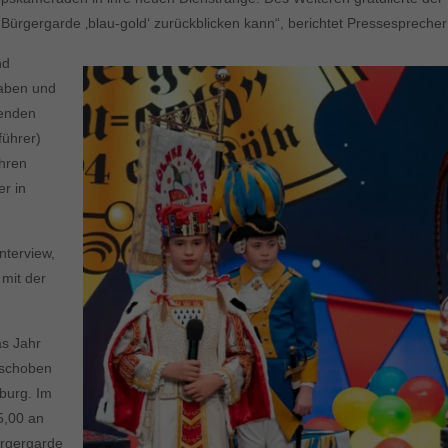
 Bürgergarde ‚blau-gold‘ zurückblicken kann“, berichtet Pressesprecher
nd
haben und
renden
führer)
ihren
er in
nterview,
mit der
as Jahr
eschoben
burg. Im
5,00 an
ürgergarde