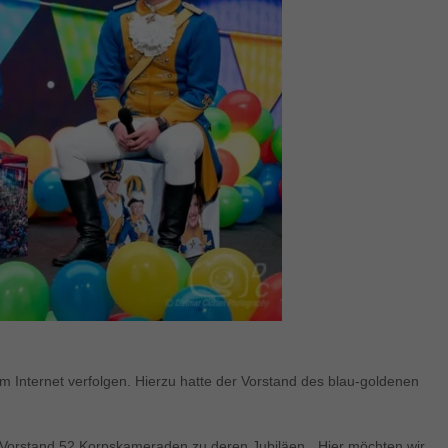
im Internet verfolgen. Hierzu hatte der Vorstand des blau-goldenen
 Vorstand 52 Korpskameraden zu deren Jubiläen. „Hier möchten wir