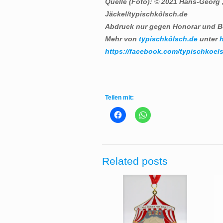
Quelle (Foto): © 2021 Hans-Georg
Jäckel/typischkölsch.de
Abdruck nur gegen Honorar und B
Mehr von
typischkölsch.de
unter
h
https://facebook.com/typischkoels
Teilen mit:
Related posts