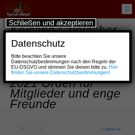
Schließen und akzeptieren
Kölsche Grielächer
verzichten auch
Datenschutz
nicht in
Bitte beachten Sie unsere
veranstaltungsfreier
Datenschutzbestimmungen nach den Regeln der
EU-DSGVO und stimmen Sie diesen bitte zu.
Hier
„Corona“-Session
finden Sie unsere Datenschutzbestimmungen!
2021 Orden für
Mitglieder und enge
Freunde
Show all