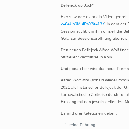
Bellejeck op Jöck“.
Hierzu wurde extra ein Video gedreht
v=04Un9MI4PaY&t=13s
) in dem der 
Session sucht, um ihm offiziell die B
Gala zur Sessionseröffnung überreich
Den neuen Bellejeck Alfred Wolf findet
offizieller Stadtführer in Köln.
Und genau hier wird das neue Forma
Alfred Wolf wird (sobald wieder mögl
2021 als historischer Bellejeck der 
karnevalistische Zeitreise durch „et ah
Einklang mit den jeweils geltenden
Es wird drei Kategorien geben:
reine Führung