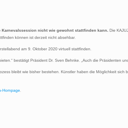
e Karnevalssession nicht wie gewohnt stattfinden kann.
Die KAJUJA
finden können ist derzeit nicht absehbar.
tellabend am 9. Oktober 2020 virtuell stattfinden.
bieten.“ bestätigt Präsident Dr. Sven Behnke. „Auch die Präsidenten u
zess bleibt wie bisher bestehen. Künstler haben die Möglichkeit sich 
A-Hompage
.