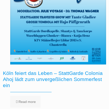
Köln feiert das Leben – StattGarde Colonia
Ahoj lädt zum unvergeßlichen Sommerfest
ein
Read more