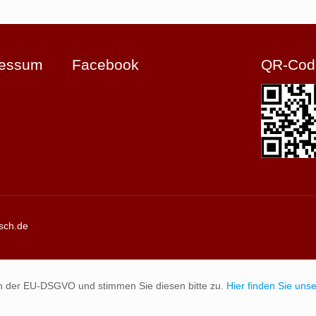
ressum
Facebook
QR-Cod
sch.de
n der EU-DSGVO und stimmen Sie diesen bitte zu.
Hier finden Sie un