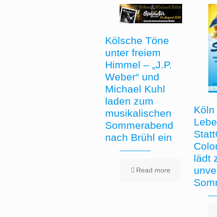
Kölsche Töne
unter freiem
Himmel – „J.P.
Weber“ und
Michael Kuhl
laden zum
Köln 
musikalischen
Lebe
Sommerabend
Stat
nach Brühl ein
Colo
lädt
unve
Read more
Somm