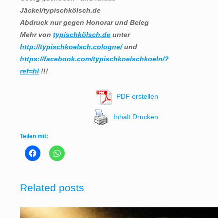
Jäckel/typischkölsch.de
Abdruck nur gegen Honorar und Beleg
Mehr von
typischkölsch.de
unter
http://typischkoelsch.cologne/
und
https://facebook.com/typischkoelschkoeln/?
ref=hl
!!!
PDF erstellen
Inhalt Drucken
Teilen mit:
Related posts