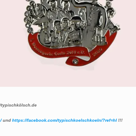
/typischkölsch.de
/
und
https://facebook.com/typischkoelschkoeln/?ref=hl
!!!