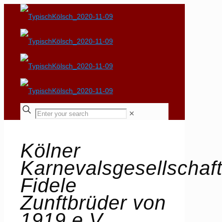
✕
Kölner
Karnevalsgesellschaf
Fidele
Zunftbrüder von
1919 e.V.