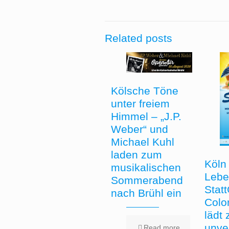
Related posts
Kölsche Töne
unter freiem
Himmel – „J.P.
Weber“ und
Michael Kuhl
laden zum
Köln 
musikalischen
Lebe
Sommerabend
Stat
nach Brühl ein
Colo
lädt
unve
Read more