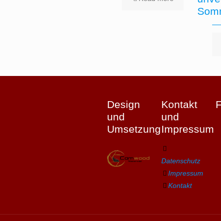
Somm
Design
Kontakt
und
und
Umsetzung
Impressum
Datenschutz
Impressum
Kontakt