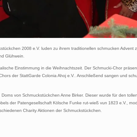
tückchen 2008 e.V. luden zu ihrem traditionellen schmucken Advent zug
und Glühwein.
kalische Einstimmung in die Weihnachtszeit. Der Schmucki-Chor präse
-Chors der StattGarde Colonia Ahoj e.V.. Anschließend sangen und s
 Doms von Schmuckstückchen Anne Birker. Dieser wurde für den tollen
bels der Patengesellschaft Kölsche Funke rut-wieß vun 1823 e.V., m
schiedenen Charity Aktionen der Schmuckstückchen.