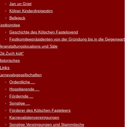
Jan un Griet
Kölner Kinderdreigestirn
Bellejeck
Festkomitee
Geschichte des Kölschen Fastelovend
Festkomiteepräsidenten von der Gründung bis in die Gegenwart
eranstaltungslocations und Säle
Dä Zuch kütt“
istorisches
 Links
arnevalsgesellschaften
Ordentliche …
Hospitierende …
Fördernde …
Sonstige …
Förderer des Kölschen Fasteleers
Karnevalistenvereinigungen
Sonstige Vereinigungen und Stammtische