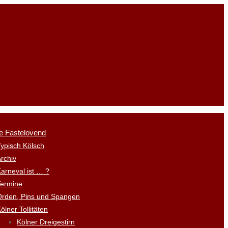
e Fastelovend
ypisch Kölsch
rchiv
arneval ist … ?
Termine
Orden, Pins und Spangen
ölner Tollitäten
Kölner Dreigestirn