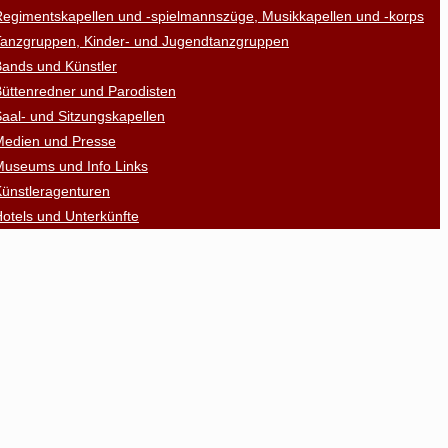
egimentskapellen und -spielmannszüge, Musikkapellen und -korps
Tanzgruppen, Kinder- und Jugendtanzgruppen
ands und Künstler
üttenredner und Parodisten
aal- und Sitzungskapellen
Medien und Presse
Museums und Info Links
ünstleragenturen
otels und Unterkünfte