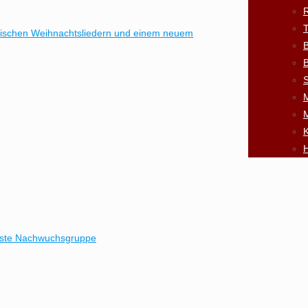
R
anischen Weihnachtsliedern und einem neuem
B
B
S
K
H
erste Nachwuchsgruppe