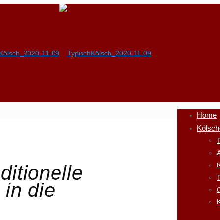
Home
Kölsch
T
A
K
itionelle
in die
K