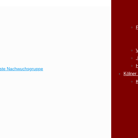
V
„
H
erste Nachwuchsgruppe
Kölner
K