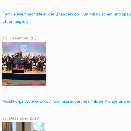
Familienweihnachtsfeier der „Plaggeköpp“ vun mit kölschen und sp
Ehrenmitglied
15. Dezember 2019
Musikkorps „Schwarz-Rot“ Köln präsentiert besinnliche Klänge und 
11. Dezember 2019