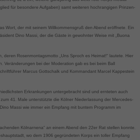
itglied für besondere Aufgaben) samt weiteren hochrangigen Prinzen-
das Wort, der mit seinem Willkommensgruß den Abend eröffnete. Ein
räsident Dino Massi, der die Gäste in gewohnter Weise mit „Buona
on, deren Rosenmontagsmotto „Uns Sproch es Heimat!“ lautete. Hier
en. Veränderungen bei der Moderation gab es bei beim Ball
d Schriftführer Marcus Gottschalk und Kommandant Marcel Kappestein
iedlichsten Erkrankungen untergebracht sind und ernteten auch
t zum 41. Male unterstützte die Kölner Niederlassung der Mercedes-
nt Dino Massi wie immer ein Empfang mit buntem Programm im
Lachenden Kölnarnena“ an einem Abend den 22er Rat stellen konnte.
deshauptstadt, wo dem 1906 gegründeten Korps ein toller Empfang