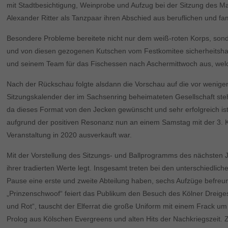
mit Stadtbesichtigung, Weinprobe und Aufzug bei der Sitzung des 
Alexander Ritter als Tanzpaar ihren Abschied aus beruflichen und f
Besondere Probleme bereitete nicht nur dem weiß-roten Korps, son
und von diesen gezogenen Kutschen vom Festkomitee sicherheitsh
und seinem Team für das Fischessen nach Aschermittwoch aus, welches
Nach der Rückschau folgte alsdann die Vorschau auf die vor wenig
Sitzungskalender der im Sachsenring beheimateten Gesellschaft ste
da dieses Format von den Jecken gewünscht und sehr erfolgreich ist
aufgrund der positiven Resonanz nun an einem Samstag mit der 3. K
Veranstaltung in 2020 ausverkauft war.
Mit der Vorstellung des Sitzungs- und Ballprogramms des nächsten 
ihrer tradierten Werte legt. Insgesamt treten bei den unterschiedl
Pause eine erste und zweite Abteilung haben, sechs Aufzüge befre
„Prinzenschwoof“ feiert das Publikum den Besuch des Kölner Dreigesti
und Rot“, tauscht der Elferrat die große Uniform mit einem Frack 
Prolog aus Kölschen Evergreens und alten Hits der Nachkriegszeit. Z