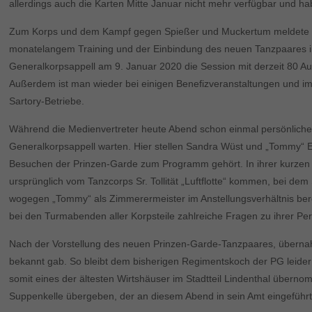
allerdings auch die Karten Mitte Januar nicht mehr verfügbar und h
Zum Korps und dem Kampf gegen Spießer und Muckertum meldete sich
monatelangem Training und der Einbindung des neuen Tanzpaares in 
Generalkorpsappell am 9. Januar 2020 die Session mit derzeit 80 Auf
Außerdem ist man wieder bei einigen Benefizveranstaltungen und im 
Sartory-Betriebe.
Während die Medienvertreter heute Abend schon einmal persönlic
Generalkorpsappell warten. Hier stellen Sandra Wüst und „Tommy“ E
Besuchen der Prinzen-Garde zum Programm gehört. In ihrer kurzen un
ursprünglich vom Tanzcorps Sr. Tollität „Luftflotte“ kommen, bei d
wogegen „Tommy“ als Zimmerermeister im Anstellungsverhältnis berei
bei den Turmabenden aller Korpsteile zahlreiche Fragen zu ihrer P
Nach der Vorstellung des neuen Prinzen-Garde-Tanzpaares, übernah
bekannt gab. So bleibt dem bisherigen Regimentskoch der PG leide
somit eines der ältesten Wirtshäuser im Stadtteil Lindenthal über
Suppenkelle übergeben, der an diesem Abend in sein Amt eingeführt