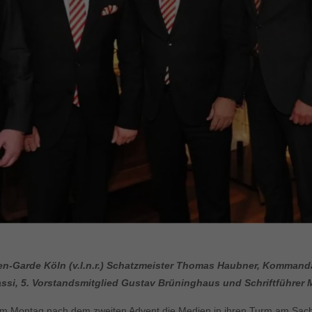
zen-Garde Köln (v.l.n.r.) Schatzmeister Thomas Haubner, Kommand
ssi, 5. Vorstandsmitglied Gustav Brüninghaus und Schriftführer
am Montag nach dem zweiten Advent die Medien in ihren Turm am Sachs