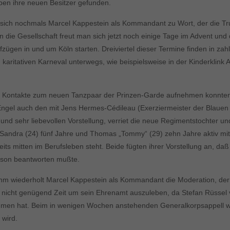
aben ihre neuen Besitzer gefunden.
 nochmals Marcel Kappestein als Kommandant zu Wort, der die Truppe
die Gesellschaft freut man sich jetzt noch einige Tage im Advent un
zügen in und um Köln starten. Dreiviertel dieser Termine finden in za
karitativen Karneval unterwegs, wie beispielsweise in der Kinderklin
he Kontakte zum neuen Tanzpaar der Prinzen-Garde aufnehmen konnte
ngel auch den mit Jens Hermes-Cédileau (Exerziermeister der Blauen F
d sehr liebevollen Vorstellung, verriet die neue Regimentstochter und
em Sandra (24) fünf Jahre und Thomas „Tommy“ (29) zehn Jahre aktiv mi
ts mitten im Berufsleben steht. Beide fügten ihrer Vorstellung an, d
erson beantworten mußte.
m wiederholt Marcel Kappestein als Kommandant die Moderation, der 
r nicht genügend Zeit um sein Ehrenamt auszuleben, da Stefan Rüsse
nommen hat. Beim in wenigen Wochen anstehenden Generalkorpsappell w
 wird.