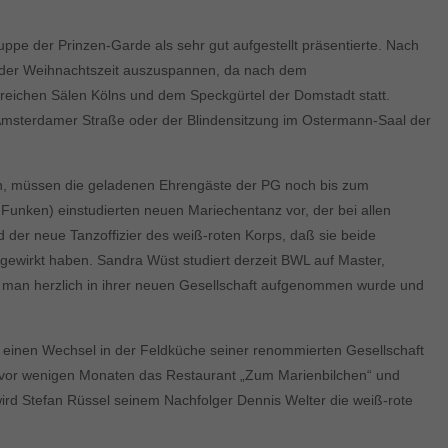
 der Prinzen-Garde als sehr gut aufgestellt präsentierte. Nach
d der Weihnachtszeit auszuspannen, da nach dem
hlreichen Sälen Kölns und dem Speckgürtel der Domstadt statt.
k Amsterdamer Straße oder der Blindensitzung im Ostermann-Saal der
n, müssen die geladenen Ehrengäste der PG noch bis zum
unken) einstudierten neuen Mariechentanz vor, der bei allen
 der neue Tanzoffizier des weiß-roten Korps, daß sie beide
tgewirkt haben. Sandra Wüst studiert derzeit BWL auf Master,
aß man herzlich in ihrer neuen Gesellschaft aufgenommen wurde und
einen Wechsel in der Feldküche seiner renommierten Gesellschaft
l vor wenigen Monaten das Restaurant „Zum Marienbilchen“ und
ird Stefan Rüssel seinem Nachfolger Dennis Welter die weiß-rote