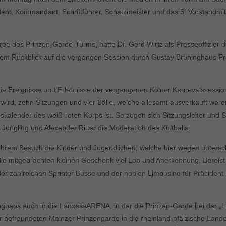
ident, Kommandant, Schriftführer, Schatzmeister und das 5. Vorstandm
e des Prinzen-Garde-Turms, hatte Dr. Gerd Wirtz als Presseoffizier 
r dem Rückblick auf die vergangen Session durch Gustav Brüninghaus P
die Ereignisse und Erlebnisse der vergangenen Kölner Karnevalssessi
 wird, zehn Sitzungen und vier Bälle, welche allesamt ausverkauft war
ngskalender des weiß-roten Korps ist. So zogen sich Sitzungsleiter un
üngling und Alexander Ritter die Moderation des Kultballs.
hrem Besuch die Kinder und Jugendlichen, welche hier wegen untersch
d die mitgebrachten kleinen Geschenk viel Lob und Anerkennung. Bereis
der zahlreichen Sprinter Busse und der noblen Limousine für Präside
nghaus auch in die LanxessARENA, in der die Prinzen-Garde bei der „
ur befreundeten Mainzer Prinzengarde in die rheinland-pfälzische Lan