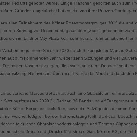
Mainzer Pedants geboten wurde. Einige Tränchen gehörten auch zum P
amiliären Gründen angekündigt hatten, die von ihrer Prinzen-Garde ge
dern allen Teilnehmern des Kölner Rosenmontagszuges 2019 die amtli
alber am Sonntag vor Rosenmontag aus dem „Zoch“ genommen wurden.
 sich im Lindner City Plaza Köln sehr herzlich und ambitioniert für i
en Wochen begonnene Session 2020 durch Sitzungsleiter Marcus Gottsc
hen auch im kommenden Jahr wieder zehn Sitzungen und vier Ballverans
. Die beiden Kostümsitzungen, die jeweils an einem Donnerstagabend st
ostümsitzung Nachwuchs. Überrascht wurde der Vorstand durch den Kar
Jahres verband Marcus Gottschalk auch eine Statistik, um einmal aufz
ichen Sitzungsformaten 2020 31 Redner, 30 Bands und elf Tanzgruppe a
undeter Kölner Korpsgesellschaften, sowie die Aufzüge des eigenen K
rns, welcher lediglich bei der Herrensitzung fehlt, da dieser Besuch in
um dessen feierlichen Charakter widerzuspiegeln und Thomas Cüpper er
udem ist die Brassband „Druckluft“ erstmals Gast bei der PG, die mit 