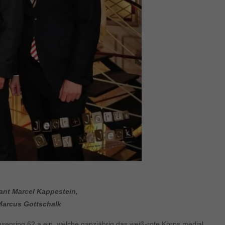
ant Marcel Kappestein,
 Marcus Gottschalk
enring 62 a ein, welche ganzjährig das weiß-rote Korps medial