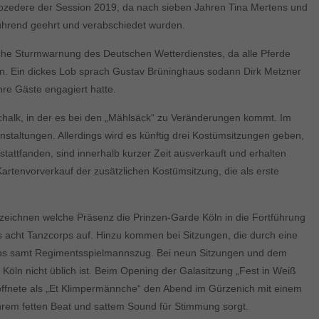
rozedere der Session 2019, da nach sieben Jahren Tina Mertens und
bührend geehrt und verabschiedet wurden.
che Sturmwarnung des Deutschen Wetterdienstes, da alle Pferde
 Ein dickes Lob sprach Gustav Brüninghaus sodann Dirk Metzner
hre Gäste engagiert hatte.
halk, in der es bei den „Mählsäck“ zu Veränderungen kommt. Im
taltungen. Allerdings wird es künftig drei Kostümsitzungen geben,
attfanden, sind innerhalb kurzer Zeit ausverkauft und erhalten
tenvorverkauf der zusätzlichen Kostümsitzung, die als erste
uzeichnen welche Präsenz die Prinzen-Garde Köln in die Fortführung
us acht Tanzcorps auf. Hinzu kommen bei Sitzungen, die durch eine
orps samt Regimentsspielmannszug. Bei neun Sitzungen und dem
 Köln nicht üblich ist. Beim Opening der Galasitzung „Fest in Weiß
öffnete als „Et Klimpermännche“ den Abend im Gürzenich mit einem
ihrem fetten Beat und sattem Sound für Stimmung sorgt.