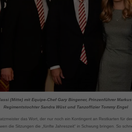
assi (Mitte) mit Equipe-Chef Gary Bingener, Prinzenführer Markus 
Regimentstochter Sandra Wüst und Tanzoffizier Tommy Engel
zmeister das Wort, der nur noch ein Kontingent an Restkarten für den
 wen die Sitzungen die „fünfte Jahreszeit“ in Schwung bringen. So schn