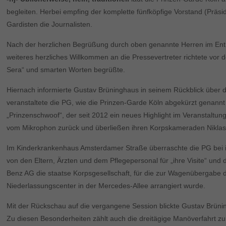
begleiten. Herbei empfing der komplette fünfköpfige Vorstand (Präs
Gardisten die Journalisten.
Nach der herzlichen Begrüßung durch oben genannte Herren im Entré
weiteres herzliches Willkommen an die Pressevertreter richtete vo
Sera“ und smarten Worten begrüßte.
Hiernach informierte Gustav Brüninghaus in seinem Rückblick über 
veranstaltete die PG, wie die Prinzen-Garde Köln abgekürzt genannt
„Prinzenschwoof“, der seit 2012 ein neues Highlight im Veranstaltu
vom Mikrophon zurück und überließen ihren Korpskameraden Niklas J
Im Kinderkrankenhaus Amsterdamer Straße überraschte die PG bei i
von den Eltern, Ärzten und dem Pflegepersonal für „ihre Visite“ un
Benz AG die staatse Korpsgesellschaft, für die zur Wagenübergabe 
Niederlassungscenter in der Mercedes-Allee arrangiert wurde.
Mit der Rückschau auf die vergangene Session blickte Gustav Brüni
Zu diesen Besonderheiten zählt auch die dreitägige Manöverfahrt z