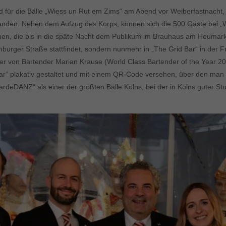
nd für die Bälle „Wiess un Rut em Zims“ am Abend vor Weiberfastnacht,
den. Neben dem Aufzug des Korps, können sich die 500 Gäste bei „Wi
freuen, die bis in die späte Nacht dem Publikum im Brauhaus am Heumark
xemburger Straße stattfindet, sondern nunmehr in „The Grid Bar“ in der 
der von Bartender Marian Krause (World Class Bartender of the Year 201
Bar“ plakativ gestaltet und mit einem QR-Code versehen, über den ma
GardeDANZ“ als einer der größten Bälle Kölns, bei der in Kölns guter 