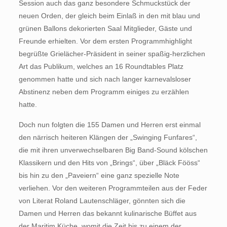
Session auch das ganz besondere Schmuckstück der
neuen Orden, der gleich beim Einlaß in den mit blau und
grünen Ballons dekorierten Saal Mitglieder, Gäste und
Freunde erhielten. Vor dem ersten Programmhighlight
begrüßte Grielächer-Präsident in seiner spaßig-herzlichen
Art das Publikum, welches an 16 Roundtables Platz
genommen hatte und sich nach langer karnevalsloser
Abstinenz neben dem Programm einiges zu erzählen
hatte.
Doch nun folgten die 155 Damen und Herren erst einmal
den närrisch heiteren Klängen der „Swinging Funfares“,
die mit ihren unverwechselbaren Big Band-Sound kölschen
Klassikern und den Hits von „Brings“, über „Bläck Fööss“
bis hin zu den „Paveiern“ eine ganz spezielle Note
verliehen. Vor den weiteren Programmteilen aus der Feder
von Literat Roland Lautenschläger, gönnten sich die
Damen und Herren das bekannt kulinarische Büffet aus
der Maritim Küche, womit die Zeit bis zu einem der