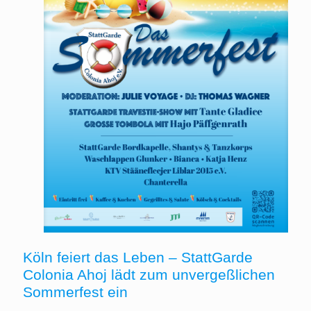
Köln feiert das Leben – StattGarde
Colonia Ahoj lädt zum unvergeßlichen
Sommerfest ein