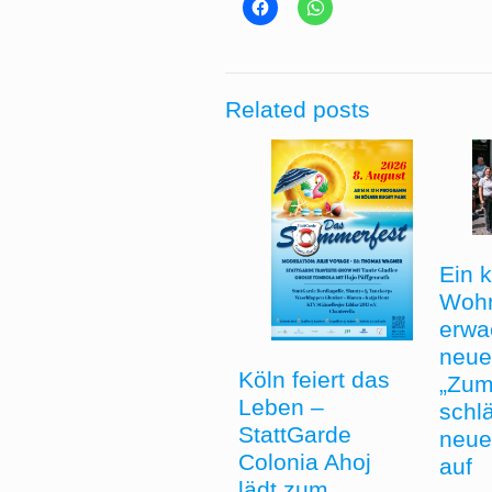
Related posts
Ein 
Woh
erwa
neue
Köln feiert das
„Zum
Leben –
schlä
StattGarde
neue
Colonia Ahoj
auf
lädt zum