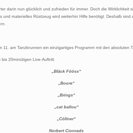
 darin nun glücklich und zufrieden für immer. Doch die Wirklichkeit 
 und materielles Rüstzeug wird weiterhin Hilfe benötigt. Deshalb sind 
ern.
 im 11. am Tanzbrunnen ein einzigartiges Programm mit den absolute
bis 20minütigen Live-Auftritt.
„Bläck Fööss“
„Boore“
„Brings“
„cat ballou“
„Cöllner“
Norbert Cionrads