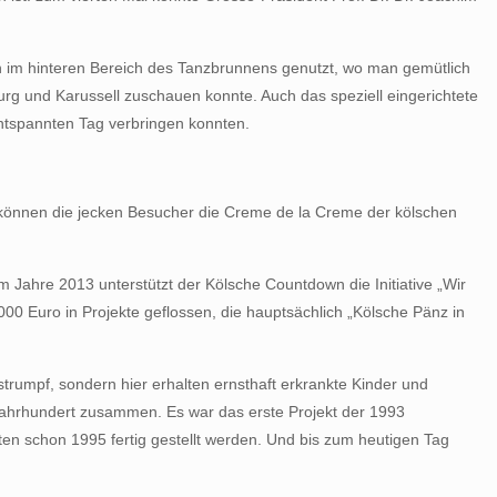
ch im hinteren Bereich des Tanzbrunnens genutzt, wo man gemütlich
rg und Karussell zuschauen konnte. Auch das speziell eingerichtete
ntspannten Tag verbringen konnten.
 können die jecken Besucher die Creme de la Creme der kölschen
im Jahre 2013 unterstützt der Kölsche Countdown die Initiative „Wir
000 Euro in Projekte geflossen, die hauptsächlich „Kölsche Pänz in
gstrumpf, sondern hier erhalten ernsthaft erkrankte Kinder und
ljahrhundert zusammen. Es war das erste Projekt der 1993
en schon 1995 fertig gestellt werden. Und bis zum heutigen Tag