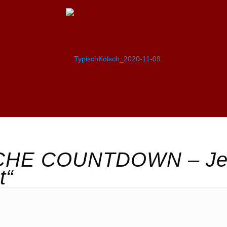
CHE COUNTDOWN – Je
t“