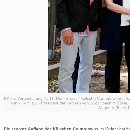
PK zur Veranstaltung 11.11. Der "Grosse" Kölsche Countdown der Ka
Klinik Köln. (v.l.) Präsident der Großen von 1823 Joachim Zölle
Wegener (Bläck F
Die sechste Auflage des Kölschen Countdowns
im Vorjahr hat be