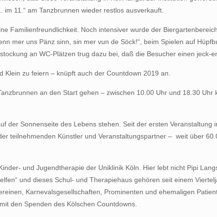
1. im 11.“ am Tanzbrunnen wieder restlos ausverkauft.
ne Familienfreundlichkeit. Noch intensiver wurde der Biergartenberei
nn mer uns Pänz sinn, sin mer vun de Söck!“, beim Spielen auf Hüpfbu
stockung an WC-Plätzen trug dazu bei, daß die Besucher einen jeck-e
 Klein zu feiern – knüpft auch der Countdown 2019 an.
 Tanzbrunnen an den Start gehen – zwischen 10.00 Uhr und 18.30 Uhr
 auf der Sonnenseite des Lebens stehen. Seit der ersten Veranstaltung 
 der teilnehmenden Künstler und Veranstaltungspartner – weit über 60.
Kinder- und Jugendtherapie der Uniklinik Köln. Hier lebt nicht Pipi Lan
elfen“ und dieses Schul- und Therapiehaus gehören seit einem Vierte
reinen, Karnevalsgesellschaften, Prominenten und ehemaligen Patient
uch mit den Spenden des Kölschen Countdowns.