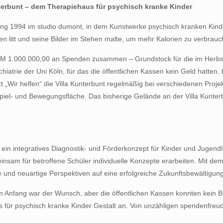
terbunt – dem Therapiehaus für psychisch kranke Kinder
lung 1994 im studio dumont, in dem Kunstwerke psychisch kranken Kinde
 litt und seine Bilder im Stehen malte, um mehr Kalorien zu verbrauc
M 1.000.000,00 an Spenden zusammen – Grundstock für die im Herbst 1
atrie der Uni Köln, für das die öffentlichen Kassen kein Geld hatten. H
tzt „Wir helfen“ die Villa Kunterbunt regelmäßig bei verschiedenen Pro
el- und Bewegungsfläche. Das bisherige Gelände an der Villa Kunterbu
.
te ein integratives Diagnostik- und Förderkonzept für Kinder und Jugen
m für betroffene Schüler individuelle Konzepte erarbeiten. Mit dem Zi
und neuartige Perspektiven auf eine erfolgreiche Zukunftsbewältigung
m Anfang war der Wunsch, aber die öffentlichen Kassen konnten kein B
us für psychisch kranke Kinder Gestalt an. Von unzähligen spendenfr