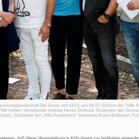
rnevalsgesellschaft Die Gross von 1823, am 04.07.2019 in der "Villa 
r, "Wir helfen"-Vorsitzende Hedwig Neven DuMont, Moderator der Veran
ööss). Schuleiter der „Villa Kunterbunt“ Johannes Krane-Erdmann. Fot
wiesen, daß diese Veranstaltung in Köln längst zur Institution geworde