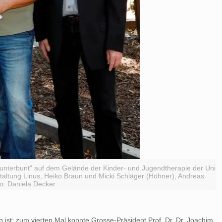
Kunterbunt" auf dem Gelände der Kinder- und Jugendtherapie der Uni
staltung Linus, Heiko Braun und Micki Schläger (Höhner), Andreas
o: Daniela Decker
n ist: zum vierten Mal konnte Grosse-Präsident Prof. Dr. Dr. Joachim