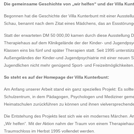
Die gemeinsame Geschichte von „wir helfen“ und der Villa Kun
Begonnen hat die Geschichte der Villa Kunterbunt mit einer Ausstel
Schau, benannt nach dem Zitat eines Mädchens, das an Essstörungen
Statt der erwarteten DM 50 000,00 kamen durch diese Ausstellung D
Therapiehaus auf dem Klinikgelände der der Kinder- und Jugendpsychi
Klassen eins bis fünf und später Therapien statt. Seit 1995 unterstü
Außengeländes der Kinder-und Jugendpsychiatrie mit einer neuen Spi
Jugendlichen nicht mehr genügend Sport- und Freizeitmöglichkeiten
So steht es auf der Homepage der Villa Kunterbunt:
Am Anfang unserer Arbeit stand ein ganz spezielles Projekt: Es soll
Schulzentrum, in dem Pädagogen, Psychologen und Mediziner gemeinsa
Heimatschulen zurückführen zu können und ihnen vielversprechende 
Die Entstehung des Projekts liest sich wie ein modernes Märchen. A
„Wir helfen“. Mit der Aktion nahm der Traum von einem Therapieha
Traumschloss im Herbst 1995 vollendet werden.