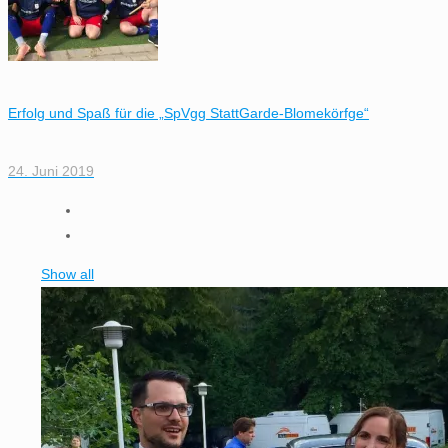
Erfolg und Spaß für die „SpVgg StattGarde-Blomekörfge“
24. Juni 2019
Show all