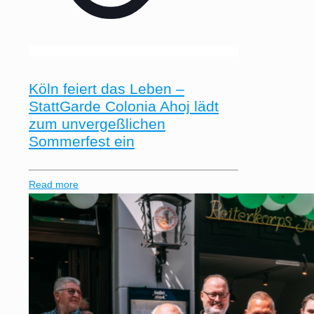
Köln feiert das Leben –
StattGarde Colonia Ahoj lädt
zum unvergeßlichen
Sommerfest ein
Read more