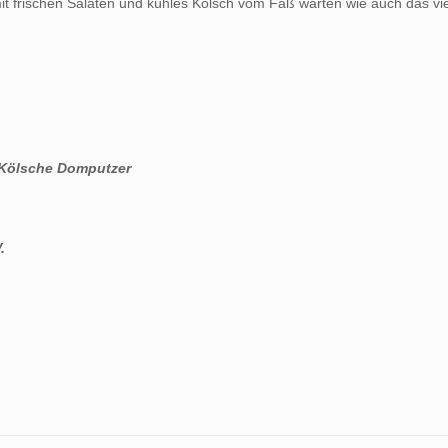
 mit frischen Salaten und kühles Kölsch vom Faß warten wie auch das v
 Kölsche Domputzer
.