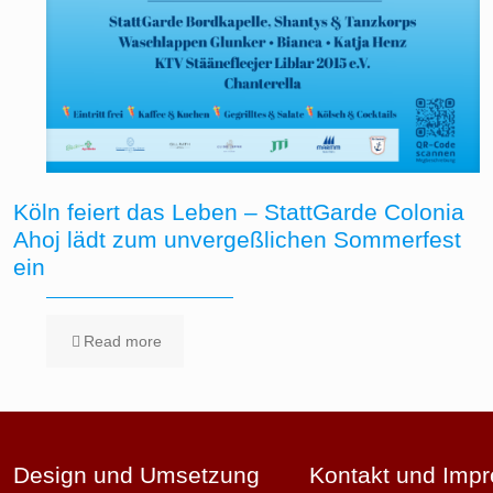
Köln feiert das Leben – StattGarde Colonia
Ahoj lädt zum unvergeßlichen Sommerfest
ein
Read more
Design und Umsetzung
Kontakt und Imp